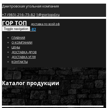
Дмитровская угольная компания
+7 (985) 216-75-82
1@gortopd.ru
ГОР ТОП
доставка по всей рф
+7 (985) 216-75-82
Toggle navigation
ГЛАВНАЯ
О КОМПАНИИ
ЦЕНЫ
ДОСТАВКА ДРОВ
ДОСТАВКА УГЛЯ
КОНТАКТЫ
Каталог продукции