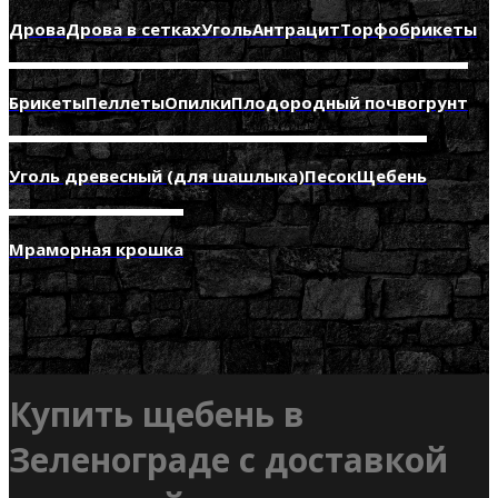
Дрова
Дрова в сетках
Уголь
Антрацит
Торфобрикеты
Брикеты
Пеллеты
Опилки
Плодородный почвогрунт
Уголь древесный (для шашлыка)
Песок
Щебень
Мраморная крошка
Купить щебень в
Зеленограде с доставкой