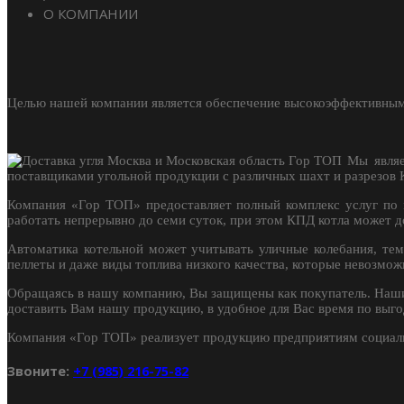
О КОМПАНИИ
Целью нашей компании является обеспечение высокоэффективным
Мы являе
поставщиками угольной продукции с различных шахт и разрезов К
Компания «Гор ТОП» предоставляет полный комплекс услуг по
работать непрерывно до семи суток, при этом КПД котла может д
Автоматика котельной может учитывать уличные колебания, тем
пеллеты и даже виды топлива низкого качества, которые невозмож
Обращаясь в нашу компанию, Вы защищены как покупатель. Наши 
доставить Вам нашу продукцию, в удобное для Вас время по выго
Компания «Гор ТОП» реализует продукцию предприятиям социал
Звоните:
+7 (985) 216-75-82