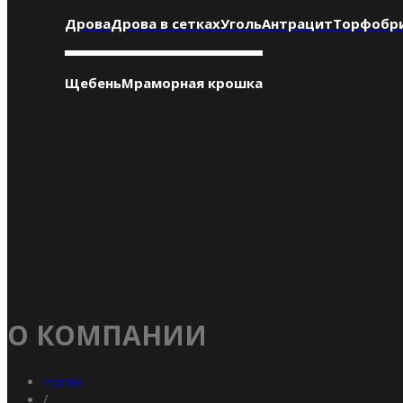
Дрова
Дрова в сетках
Уголь
Антрацит
Торфобр
Щебень
Мраморная крошка
О КОМПАНИИ
Home
/