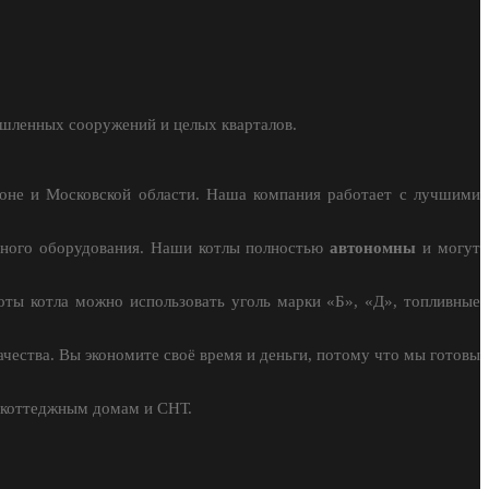
шленных сооружений и целых кварталов.
оне и Московской области. Наша компания работает с лучшими
ьного оборудования. Наши котлы полностью
автономны
и могут
оты котла можно использовать уголь марки «Б», «Д», топливные
ества. Вы экономите своё время и деньги, потому что мы готовы
 коттеджным домам и СНТ.