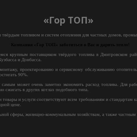
«Гор ТОП»
 твёрдым топливом и систем отопления для частных домов, промы
Компания «Гор ТОП» заботиться о Вас и дарить тепло!
мся крупным поставщиком твёрдого топлива в Дмитровском рай
узбасса и Донбасса.
 монтажу, проектированию и сервисному обслуживанию отопител
остигать 90%.
 самым может очень заметно экономить расход топлива. Для раб
но сжигать в других котлах подобного типа.
товары и услуги соответствуют всем требованиям и стандартам кач
дной цене.
ьной сферы, жилищно-коммунальным хозяйствам, а также частным