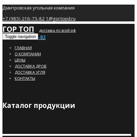
Дмитровская угольная компания
+7 (985) 216-75-82
1@gortopd.ru
ГОР ТОП
доставка по всей рф
+7 (985) 216-75-82
Toggle navigation
ГЛАВНАЯ
О КОМПАНИИ
ЦЕНЫ
ДОСТАВКА ДРОВ
ДОСТАВКА УГЛЯ
КОНТАКТЫ
Каталог продукции