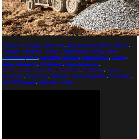
Пушкино
,
Сходня
,
Дмитров
,
Дмитровский район
,
Дубна
,
Талдом
,
Фрязино
,
Химки
,
Зеленоград
,
Истра
,
Клин
,
Клинский район
,
Королев
,
Яхрома
,
Красногорск
,
Лобня
,
Икша
,
Мытищи
,
Одинцово
,
Солнечногорск
,
Солнечногорский район
,
Рогачево
,
Вербилки
,
Кимры
,
Конаково
,
Струнино
,
Софрино
,
Красноармейск
,
Хотьково
,
Долгопрудный
,
Сергиев Посад