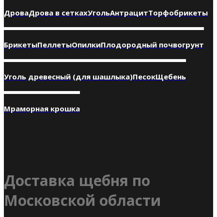
Дрова
Дрова в сетках
Уголь
Антрацит
Торфобрикеты
Брикеты
Пеллеты
Опилки
Плодородный почвогрунт
Уголь древесный (для шашлыка)
Песок
Щебень
Мраморная крошка
Доставка щебня по
Московской области