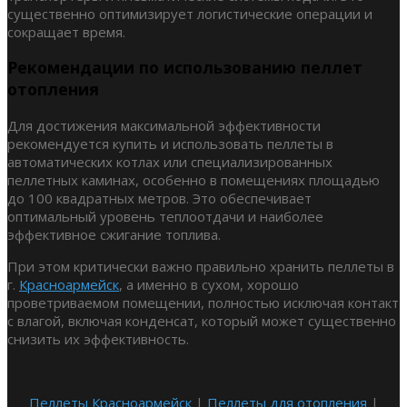
существенно оптимизирует логистические операции и
сокращает время.
Рекомендации по использованию пеллет
отопления
Для достижения максимальной эффективности
рекомендуется купить и использовать пеллеты в
автоматических котлах или специализированных
пеллетных каминах, особенно в помещениях площадью
до 100 квадратных метров. Это обеспечивает
оптимальный уровень теплоотдачи и наиболее
эффективное сжигание топлива.
При этом критически важно правильно хранить пеллеты в
г.
Красноармейск
, а именно в сухом, хорошо
проветриваемом помещении, полностью исключая контакт
с влагой, включая конденсат, который может существенно
снизить их эффективность.
Пеллеты Красноармейск
|
Пеллеты для отопления
|