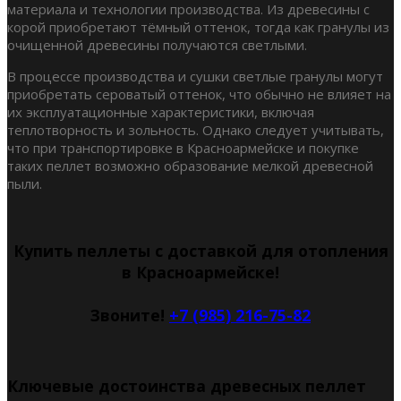
материала и технологии производства. Из древесины с
корой приобретают тёмный оттенок, тогда как гранулы из
очищенной древесины получаются светлыми.
В процессе производства и сушки светлые гранулы могут
приобретать сероватый оттенок, что обычно не влияет на
их эксплуатационные характеристики, включая
теплотворность и зольность. Однако следует учитывать,
что при транспортировке в Красноармейске и покупке
таких пеллет возможно образование мелкой древесной
пыли.
Купить пеллеты с доставкой для отопления
в Красноармейске!
Звоните!
+7 (985) 216-75-82
Ключевые достоинства древесных пеллет