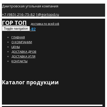
Дмитровская угольная компания
+7 (985) 216-75-82
1@gortopd.ru
ГОР ТОП
доставка по всей рф
+7 (985) 216-75-82
Toggle navigation
ГЛАВНАЯ
О КОМПАНИИ
ЦЕНЫ
ДОСТАВКА ДРОВ
ДОСТАВКА УГЛЯ
КОНТАКТЫ
Каталог продукции