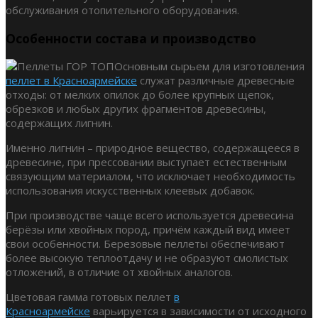
обслуживания отопительного оборудования.
Особенности состава и производство
Основным сырьем для изготовления
пеллет в Красноармейске
служат различные древесные
отходы: от мелких опилок до более крупных щепок,
обрезков и любых других фрагментов древесины,
содержащих лигнин.
Именно лигнин – природное вещество, содержащееся в
древесине, при прессовании выступает естественным
связующим материалом, что исключает необходимость
использования искусственных клеевых добавок.
При производстве чаще всего используется древесина
берёзы или хвойных пород, причём каждый вид имеет
свои особенности. Березовые пеллеты обеспечивают
более высокую теплоотдачу и не образуют смолистых
отложений, в отличие от хвойных аналогов.
Цветовая гамма готовых пеллет
в
Красноармейске
варьируется в зависимости от исходного