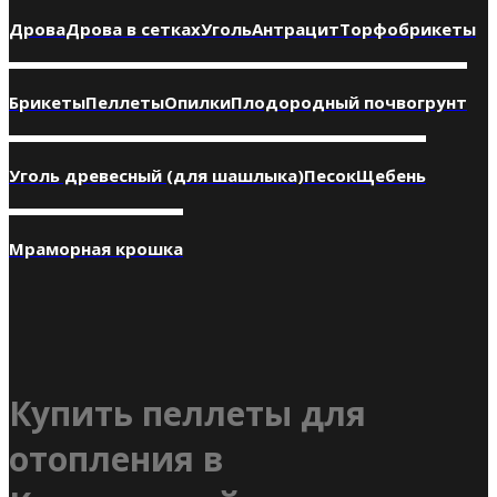
Дрова
Дрова в сетках
Уголь
Антрацит
Торфобрикеты
Брикеты
Пеллеты
Опилки
Плодородный почвогрунт
Уголь древесный (для шашлыка)
Песок
Щебень
Мраморная крошка
Купить пеллеты для
отопления в