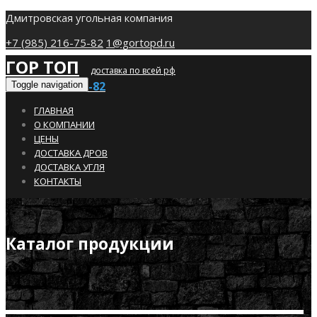
Дмитровская угольная компания
+7 (985) 216-75-82
1@gortopd.ru
ГОР ТОП
доставка по всей рф
+7 (985) 216-75-82
Toggle navigation
ГЛАВНАЯ
О КОМПАНИИ
ЦЕНЫ
ДОСТАВКА ДРОВ
ДОСТАВКА УГЛЯ
КОНТАКТЫ
Каталог продукции