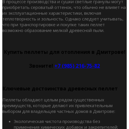
В процессе производства и сушки светлые гранулы могут
приобретать сероватый оттенок, что обычно не влияет на
их эксплуатационные характеристики, включая
теплотворность и зольность. Однако следует учитывать,
что при транспортировке и покупке таких пеллет
возможно образование мелкой древесной пыли.
Купить пеллеты для отопления в Дмитрове!
Звоните!
+7 (985) 216-75-82
Ключевые достоинства древесных пеллет
Пеллеты обладают целым рядом существенных
преимуществ, которые делают их привлекательным
выбором для владельцев частных домов в Дмитрове:
Экологическая чистота производства без
применения химических добавок и закрепителей;