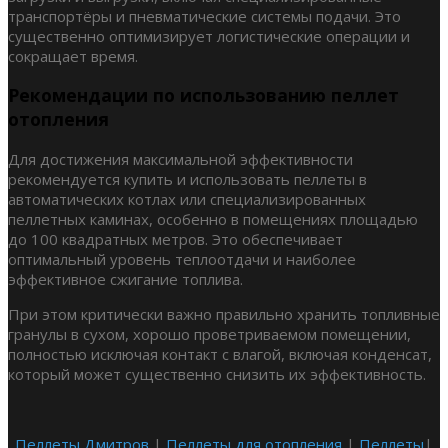
транспортёры и пневматические системы подачи. Это
существенно оптимизирует логистические операции и
сокращает время.
Рекомендации по использованию пеллет
отопления
Для достижения максимальной эффективности
рекомендуется купить и использовать пеллеты в
автоматических котлах или специализированных
пеллетных каминах, особенно в помещениях площадью
до 100 квадратных метров. Это обеспечивает
оптимальный уровень теплоотдачи и наиболее
эффективное сжигание топлива.
При этом критически важно правильно хранить топливные
гранулы в сухом, хорошо проветриваемом помещении,
полностью исключая контакт с влагой, включая конденсат,
который может существенно снизить их эффективность.
Пеллеты Дмитров
|
Пеллеты для отопления
|
Пеллеты
|