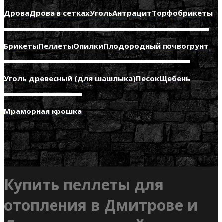
Дрова
Дрова в сетках
Уголь
Антрацит
Торфобрикеты
Брикеты
Пеллеты
Опилки
Плодородный почвогрунт
Уголь древесный (для шашлыка)
Песок
Щебень
Мраморная крошка
Купить пеллеты для
отопления в Дмитрове и