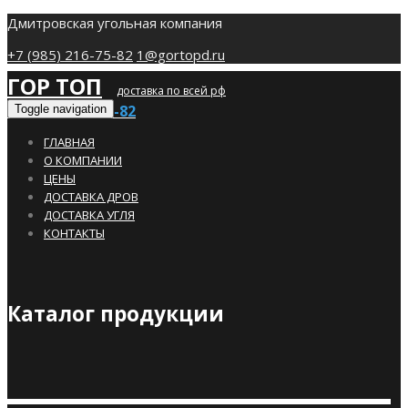
Дмитровская угольная компания
+7 (985) 216-75-82
1@gortopd.ru
ГОР ТОП
доставка по всей рф
+7 (985) 216-75-82
Toggle navigation
ГЛАВНАЯ
О КОМПАНИИ
ЦЕНЫ
ДОСТАВКА ДРОВ
ДОСТАВКА УГЛЯ
КОНТАКТЫ
Каталог продукции