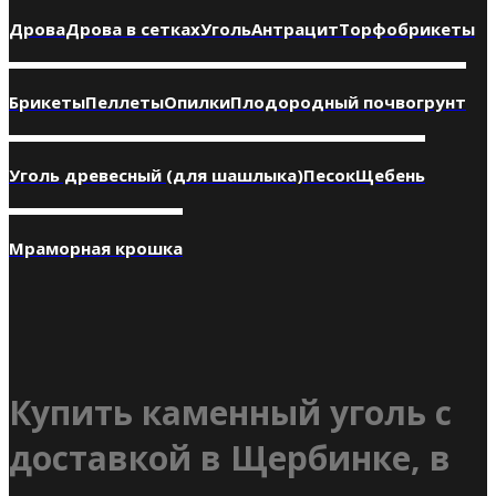
Дрова
Дрова в сетках
Уголь
Антрацит
Торфобрикеты
Брикеты
Пеллеты
Опилки
Плодородный почвогрунт
Уголь древесный (для шашлыка)
Песок
Щебень
Мраморная крошка
Купить каменный уголь с
доставкой в Щербинке, в