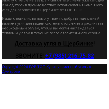
и убедитесь в преимуществах использования каменного
угля для отопления в Щербинке от ГОР ТОП!
Наши специалисты помогут вам подобрать идеальный
вариант угля для вашей системы отопления и рассчитать
необходимый объем, чтобы вы могли наслаждаться
теплом и уютом в течение всего отопительного сезона
Доставка угля в Щербинке
!
ЗВОНИТЕ!
+7 (985) 216-75-82
Copyright 2026 ГОР ТОП
Купить каменный уголь в
Дмитрове