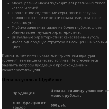
Марка: разные марки подходят для различных типов
котлов и печей.
Процентное содержание серы, влаги и летучих
компонентов: чем ниже эти показатели, тем выше
качество угля.
Глубина залегания: сырье из более глубоких слоев
обычно имеет лучшие характеристики.
Визуальные характеристики: качественный уголь
имеет однородную структуру и насыщенный черный
цвет.
Помните: чем ниже показатели (кроме температуры
горения), тем выше качество топлива. Не стесняйтесь
задавать вопросы продавцу о происхождении и
характеристиках угля.
Цена на уголь в Щербинке
Цена за единицу упаковки от
Продукция
мешок руб./шт.
ДПК фракция от
600 руб.
50х200