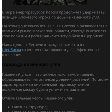
В мире энергоресурсов Россия продолжает удерживать
позиции ключевого игрока по добыче каменного угля.
На этом фоне компания ГОР ТОП активно развивается на
угольном рынке Московской области, ежегодно укрепляя
свои позиции и расширяя клиентскую базу в Щербинке.
Наша цель – обеспечить каждого клиента в г.
Щербинка
качественным топливом для эффективного
отопления.
Природа каменного угля
Каменный уголь – это ценное ископаемое топливо,
образовавшееся из останков древних растений. По своим
характеристикам оно занимает промежуточное
положение между бурым углем и антрацитом.
Отличительные черты каменного угля:
Плотная структура;
Цвет от темно-серого до черного;