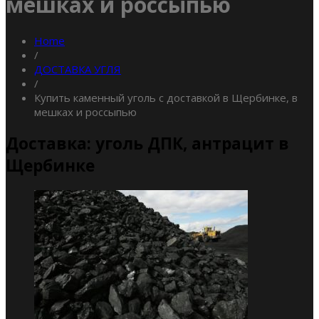
мешках и россыпью
Home
/
ДОСТАВКА УГЛЯ
/
Купить каменный уголь с доставкой в Щербинке, в
мешках и россыпью
Доставка: уголь ДПК, антрацит в
Щербинке