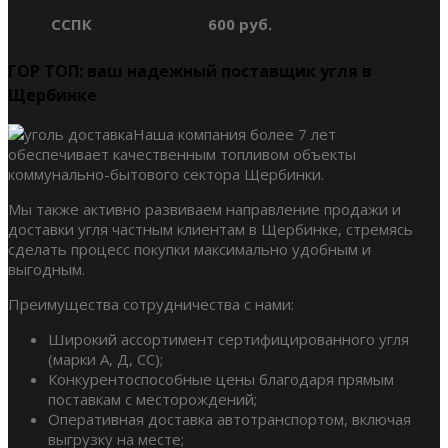
ССПК
600 руб.
ГОР ТОП: ваш надежный поставщик угля в
Щербинке
Наша компания более 7 лет
обеспечивает качественным топливом объекты
коммунально-бытового сектора Щербинки.
Мы также активно развиваем направление продажи и
доставки угля частным клиентам в Щербинке, стремясь
сделать процесс покупки максимально удобным и
выгодным.
Преимущества сотрудничества с нами:
Широкий ассортимент сертифицированного угля
(марки А, Д, СС);
Конкурентоспособные цены благодаря прямым
поставкам с месторождений;
Оперативная доставка автотранспортом, включая
выгрузку на месте;