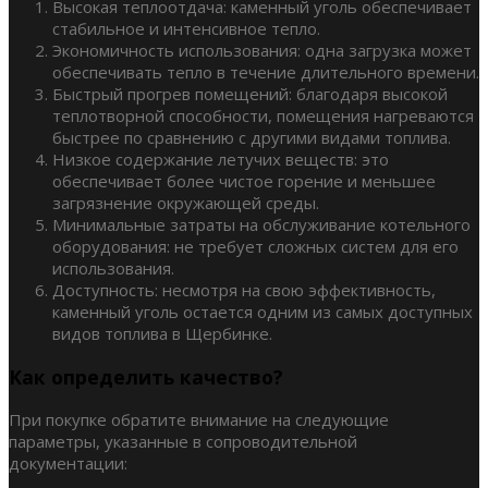
Высокая теплоотдача: каменный уголь обеспечивает
стабильное и интенсивное тепло.
Экономичность использования: одна загрузка может
обеспечивать тепло в течение длительного времени.
Быстрый прогрев помещений: благодаря высокой
теплотворной способности, помещения нагреваются
быстрее по сравнению с другими видами топлива.
Низкое содержание летучих веществ: это
обеспечивает более чистое горение и меньшее
загрязнение окружающей среды.
Минимальные затраты на обслуживание котельного
оборудования: не требует сложных систем для его
использования.
Доступность: несмотря на свою эффективность,
каменный уголь остается одним из самых доступных
видов топлива в Щербинке.
Как определить качество?
При покупке обратите внимание на следующие
параметры, указанные в сопроводительной
документации: