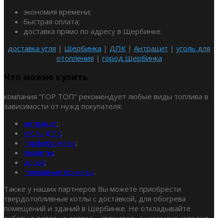
экономия времени;
быстрая оплата;
доставка прямо по адресу в Щербинке.
доставка угля
|
Щербинка
|
ДПК
|
Антрацит
|
уголь для
отопления
|
город Щербинка
Что можно купить
компания “ГОР ТОП” рекомендует любые виды топлива в
зависимости от нужд покупателя:
антрацит
;
уголь ДПК
;
торфобрикеты
;
пеллеты
;
дрова
;
топливные брикеты
.
Также у наших партнеров Вы можете приобрести
твердотопливные котлы с доставкой, для обогрева
помещений и зданий в Щербинке. Не откладывайте
заботу о тепле на завтра – свяжитесь с нами уже сегодня