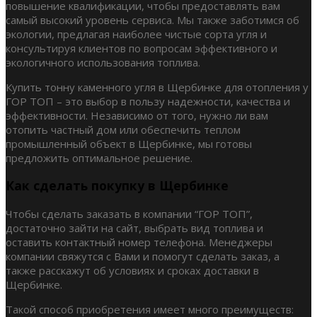
повышение квалификации, чтобы предоставлять вам
самый высокий уровень сервиса. Мы также заботимся об
экологии, предлагая наиболее чистые сорта угля и
консультируя клиентов по вопросам эффективного и
экологичного использования топлива.
Купить тонну каменного угля в Щербинке для отопления у
ГОР ТОП – это выбор в пользу надежности, качества и
эффективности. Независимо от того, нужно ли вам
отопить частный дом или обеспечить теплом
промышленный объект в Щербинке, мы готовы
предложить оптимальное решение.
Как сделать покупку в Щербинке
Чтобы сделать заказать в компании “ГОР ТОП”,
достаточно зайти на сайт, выбрать вид топлива и
оставить контактный номер телефона. Менеджеры
компании свяжутся с Вами и помогут сделать заказ, а
также расскажут об условиях и сроках доставки в
Щербинке.
Такой способ приобретения имеет много преимуществ: