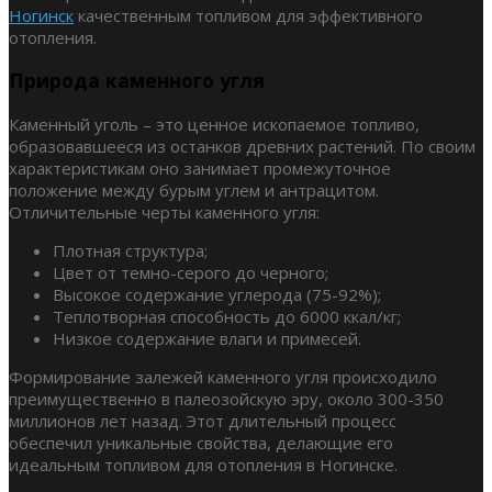
Ногинск
качественным топливом для эффективного
отопления.
Природа каменного угля
Каменный уголь – это ценное ископаемое топливо,
образовавшееся из останков древних растений. По своим
характеристикам оно занимает промежуточное
положение между бурым углем и антрацитом.
Отличительные черты каменного угля:
Плотная структура;
Цвет от темно-серого до черного;
Высокое содержание углерода (75-92%);
Теплотворная способность до 6000 ккал/кг;
Низкое содержание влаги и примесей.
Формирование залежей каменного угля происходило
преимущественно в палеозойскую эру, около 300-350
миллионов лет назад. Этот длительный процесс
обеспечил уникальные свойства, делающие его
идеальным топливом для отопления в Ногинске.