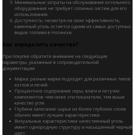
Минимальные затраты на обслуживание котельного
оборудования: не требует сложных систем для его
использования.
Доступность: несмотря на свою эффективность,
каменный уголь остается одним из самых доступных
видов топлива в Ногинске.
Как определить качество?
При покупке обратите внимание на следующие
параметры, указанные в сопроводительной
документации:
Марка: разные марки подходят для различных типов
котлов и печей.
Процентное содержание серы, влаги и летучих
компонентов: чем ниже эти показатели, тем выше
качество угля.
Глубина залегания: сырье из более глубоких слоев
обычно имеет лучшие характеристики.
Визуальные характеристики: качественный уголь
имеет однородную структуру и насыщенный черный
цвет.