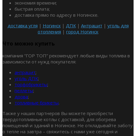
экономия времени;
быстрая оплата;
доставка прямо по адресу в Ногинске.
доставка угля
|
Ногинск
|
ДПК
|
Антрацит
|
уголь для
отопления
|
город Ногинск
Что можно купить
компания “ГОР ТОП” рекомендует любые виды топлива в
зависимости от нужд покупателя:
антрацит
;
уголь ДПК
;
торфобрикеты
;
пеллеты
;
дрова
;
топливные брикеты
.
Также у наших партнеров Вы можете приобрести
твердотопливные котлы с доставкой, для обогрева
помещений и зданий в Ногинске. Не откладывайте заботу
о тепле на завтра – свяжитесь с нами уже сегодня и