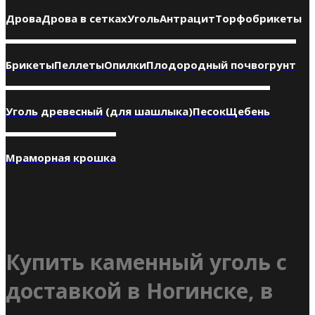
Дрова
Дрова в сетках
Уголь
Антрацит
Торфобрикеты
Брикеты
Пеллеты
Опилки
Плодородный почвогрунт
Уголь древесный (для шашлыка)
Песок
Щебень
Мраморная крошка
Купить каменный уголь с
доставкой в Ногинске, в