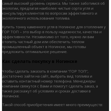
самый высокий уровень сервиса. Мы также заботимся об
экологии, предлагая наиболее чистые сорта угля и
консультируя клиентов по вопросам эффективного и
экологичного использования топлива.
Купить тонну каменного угля в Ногинске для отопления у
ГОР ТОП – это выбор в пользу надежности, качества и
эффективности. Независимо от того, нужно ли вам
отопить частный дом или обеспечить теплом
промышленный объект в Ногинске, мы готовы
предложить оптимальное решение.
Как сделать покупку в Ногинске
Чтобы сделать заказать в компании “ГОР ТОП”,
достаточно зайти на сайт, выбрать вид топлива и
оставить контактный номер телефона. Менеджеры
компании свяжутся с Вами и помогут сделать заказ, а
также расскажут об условиях и сроках доставки в
Ногинске.
Такой способ приобретения имеет много преимуществ: