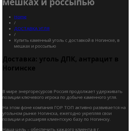
мешках и россыпью
Home
/
ДОСТАВКА УГЛЯ
/
Купить каменный уголь с доставкой в Ногинске, в
мешках и россыпью
Доставка: уголь ДПК, антрацит в
Ногинске
В мире энергоресурсов Россия продолжает удерживать
позиции ключевого игрока по добыче каменного угля.
На этом фоне компания ГОР ТОП активно развивается на
угольном рынке Ногинска, ежегодно укрепляя свои
позиции и расширяя клиентскую базу по Ногинску.
Наша цель – обеспечить каждого клиента в г.