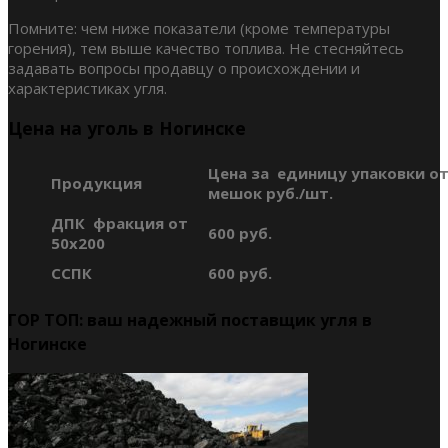
Помните: чем ниже показатели (кроме температуры
горения), тем выше качество топлива. Не стесняйтесь
задавать вопросы продавцу о происхождении и
характеристиках угля.
Цена на уголь в Ногинске
Цена за единицу упаковки от
Продукция
мешок руб./шт.
ДПК фракция от
600 руб.
50х200
ССПК
600 руб.
ГОР ТОП: ваш надежный поставщик угля в
Ногинске