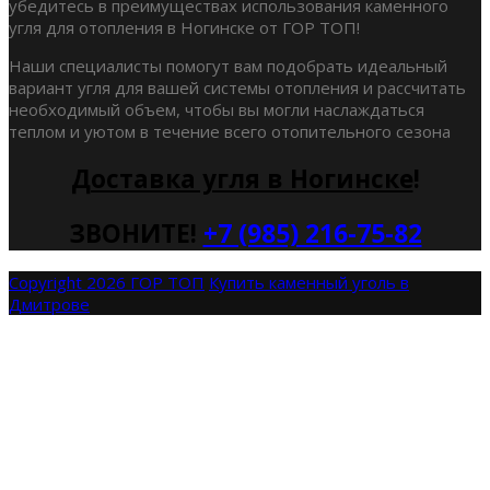
убедитесь в преимуществах использования каменного
угля для отопления в Ногинске от ГОР ТОП!
Наши специалисты помогут вам подобрать идеальный
вариант угля для вашей системы отопления и рассчитать
необходимый объем, чтобы вы могли наслаждаться
теплом и уютом в течение всего отопительного сезона
Доставка угля в Ногинске
!
ЗВОНИТЕ!
+7 (985) 216-75-82
Copyright 2026 ГОР ТОП
Купить каменный уголь в
Дмитрове