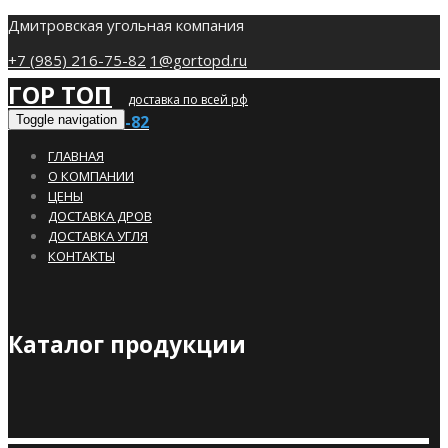
Дмитровская угольная компания
+7 (985) 216-75-82
1@gortopd.ru
ГОР ТОП
доставка по всей рф
+7 (985) 216-75-82
Toggle navigation
ГЛАВНАЯ
О КОМПАНИИ
ЦЕНЫ
ДОСТАВКА ДРОВ
ДОСТАВКА УГЛЯ
КОНТАКТЫ
Каталог продукции