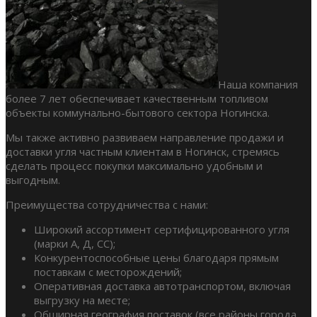
Наша компания
более 7 лет обеспечивает качественным топливом
объекты коммунально-бытового сектора Ногинска.
Мы также активно развиваем направление продажи и
доставки угля частным клиентам в Ногинск, стремясь
сделать процесс покупки максимально удобным и
выгодным.
Преимущества сотрудничества с нами:
Широкий ассортимент сертифицированного угля
(марки А, Д, СС);
Конкурентоспособные цены благодаря прямым
поставкам с месторождений;
Оперативная доставка автотранспортом, включая
выгрузку на месте;
Обширная география поставок (все районы города