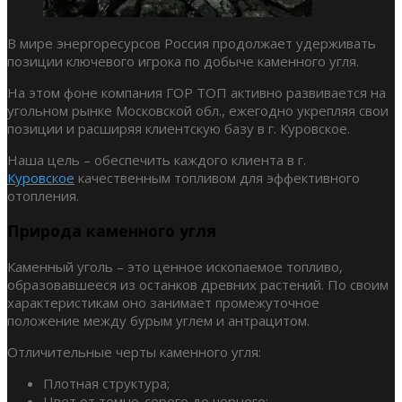
В мире энергоресурсов Россия продолжает удерживать
позиции ключевого игрока по добыче каменного угля.
На этом фоне компания ГОР ТОП активно развивается на
угольном рынке Московской обл., ежегодно укрепляя свои
позиции и расширяя клиентскую базу в г. Куровское.
Наша цель – обеспечить каждого клиента в г.
Куровское
качественным топливом для эффективного
отопления.
Природа каменного угля
Каменный уголь – это ценное ископаемое топливо,
образовавшееся из останков древних растений. По своим
характеристикам оно занимает промежуточное
положение между бурым углем и антрацитом.
Отличительные черты каменного угля:
Плотная структура;
Цвет от темно-серого до черного;