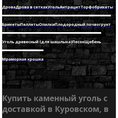
Дрова
Дрова в сетках
Уголь
Антрацит
Торфобрикеты
Брикеты
Пеллеты
Опилки
Плодородный почвогрунт
Уголь древесный (для шашлыка)
Песок
Щебень
Мраморная крошка
Купить каменный уголь с
доставкой в Куровском, в