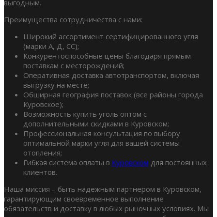
выгодным.
Преимущества сотрудничества с нами:
Широкий ассортимент сертифицированного угля
(марки А, Д, СС);
Конкурентоспособные цены благодаря прямым
поставкам с месторождений;
Оперативная доставка автотранспортом, включая
выгрузку на месте;
Обширная география поставок (все районы города
Куровское);
Возможность купить уголь оптом с
дополнительными скидками в Куровском;
Профессиональная консультация по выбору
оптимальной марки угля для вашей системы
отопления;
Гибкая система оплаты в
Куровском
для постоянных
клиентов.
Наша миссия – быть надежным партнером в Куровском,
гарантирующим своевременное выполнение
обязательств и доставку в любых рыночных условиях. Мы