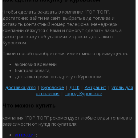
Чтобы сделать заказать в компании “ГОР ТОП”,
достаточно зайти на сайт, выбрать вид топлива и
оставить контактный номер телефона. Менеджеры
компании свяжутся с Вами и помогут сделать заказ, а
также расскажут об условиях и сроках доставки в
Куровском.
Такой способ приобретения имеет много преимуществ:
экономия времени;
быстрая оплата;
доставка прямо по адресу в Куровском.
доставка угля
|
Куровское
|
ДПК
|
Антрацит
|
уголь для
отопления
|
город Куровское
Что можно купить
компания “ГОР ТОП” рекомендует любые виды топлива в
зависимости от нужд покупателя:
антрацит
;