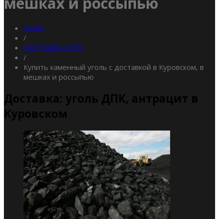
мешках и россыпью
Home
/
ДОСТАВКА УГЛЯ
/
Купить каменный уголь с доставкой в Куровском, в
мешках и россыпью
Доставка: уголь ДПК, антрацит в
Куровском