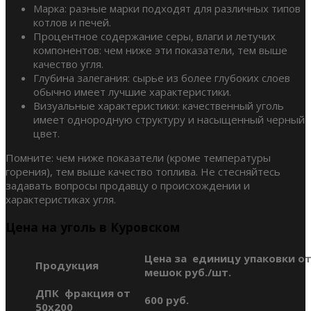
Марка: разные марки подходят для различных типов
котлов и печей.
Процентное содержание серы, влаги и летучих
компонентов: чем ниже эти показатели, тем выше
качество угля.
Глубина залегания: сырье из более глубоких слоев
обычно имеет лучшие характеристики.
Визуальные характеристики: качественный уголь
имеет однородную структуру и насыщенный черный
цвет.
Помните: чем ниже показатели (кроме температуры
горения), тем выше качество топлива. Не стесняйтесь
задавать вопросы продавцу о происхождении и
характеристиках угля.
Цена на уголь в Куровском
Цена за единицу упаковки от
Продукция
мешок руб./шт.
ДПК фракция от
600 руб.
50х200