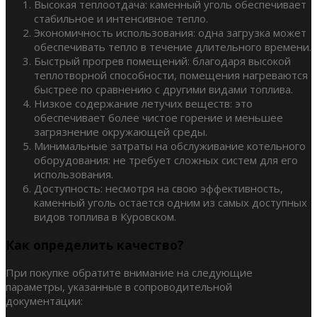
Высокая теплоотдача: каменный уголь обеспечивает
стабильное и интенсивное тепло.
Экономичность использования: одна загрузка может
обеспечивать тепло в течение длительного времени.
Быстрый прогрев помещений: благодаря высокой
теплотворной способности, помещения нагреваются
быстрее по сравнению с другими видами топлива.
Низкое содержание летучих веществ: это
обеспечивает более чистое горение и меньшее
загрязнение окружающей среды.
Минимальные затраты на обслуживание котельного
оборудования: не требует сложных систем для его
использования.
Доступность: несмотря на свою эффективность,
каменный уголь остается одним из самых доступных
видов топлива в Куровском.
Как определить качество?
При покупке обратите внимание на следующие
параметры, указанные в сопроводительной
документации: