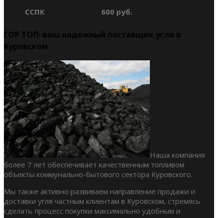
ССПК
600 руб.
ГОР ТОП: ваш надежный поставщик угля в
Куровском
Наша компания
более 7 лет обеспечивает качественным топливом
объекты коммунально-бытового сектора Куровского.
Мы также активно развиваем направление продажи и
доставки угля частным клиентам в Куровском, стремясь
сделать процесс покупки максимально удобным и