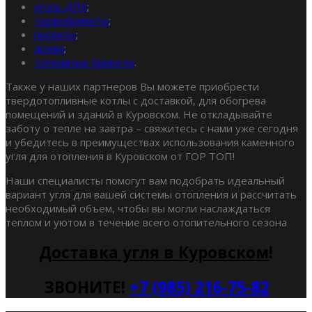
уголь ДПК
;
торфобрикеты
;
пеллеты
;
дрова
;
топливные брикеты
.
Также у наших партнеров Вы можете приобрести
твердотопливные котлы с доставкой, для обогрева
помещений и зданий в Куровском. Не откладывайте
заботу о тепле на завтра – свяжитесь с нами уже сегодня
и убедитесь в преимуществах использования каменного
угля для отопления в Куровском от ГОР ТОП!
Наши специалисты помогут вам подобрать идеальный
вариант угля для вашей системы отопления и рассчитать
необходимый объем, чтобы вы могли наслаждаться
теплом и уютом в течение всего отопительного сезона
Доставка угля в Куровском
!
ЗВОНИТЕ!
+7 (985) 216-75-82