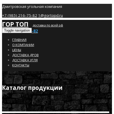
Дмитровская угольная компания
+7 (985) 216-75-82
1@gortopd.ru
ГОР ТОП
доставка по всей рф
+7 (985) 216-75-82
Toggle navigation
ГЛАВНАЯ
О КОМПАНИИ
ЦЕНЫ
ДОСТАВКА ДРОВ
ДОСТАВКА УГЛЯ
КОНТАКТЫ
Каталог продукции