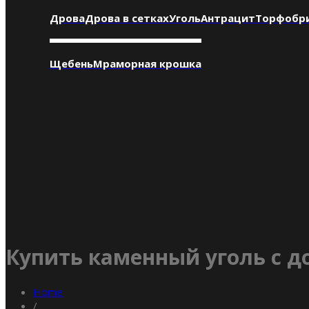
Дрова
Дрова в сетках
Уголь
Антрацит
Торфобр
Щебень
Мраморная крошка
Купить каменный уголь с д
Home
/