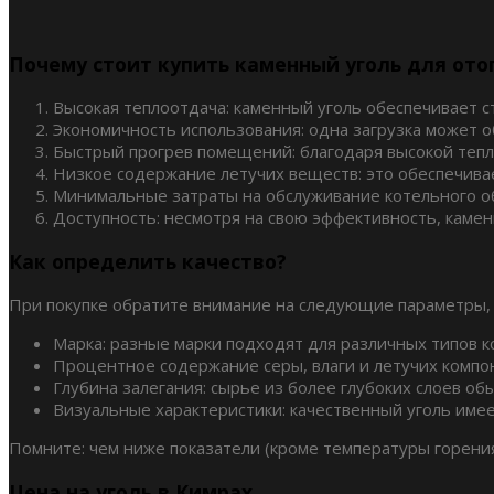
Почему стоит купить каменный уголь для ото
Высокая теплоотдача: каменный уголь обеспечивает с
Экономичность использования: одна загрузка может о
Быстрый прогрев помещений: благодаря высокой тепл
Низкое содержание летучих веществ: это обеспечива
Минимальные затраты на обслуживание котельного об
Доступность: несмотря на свою эффективность, камен
Как определить качество?
При покупке обратите внимание на следующие параметры,
Марка: разные марки подходят для различных типов ко
Процентное содержание серы, влаги и летучих компон
Глубина залегания: сырье из более глубоких слоев о
Визуальные характеристики: качественный уголь име
Помните: чем ниже показатели (кроме температуры горения
Цена на уголь в Кимрах