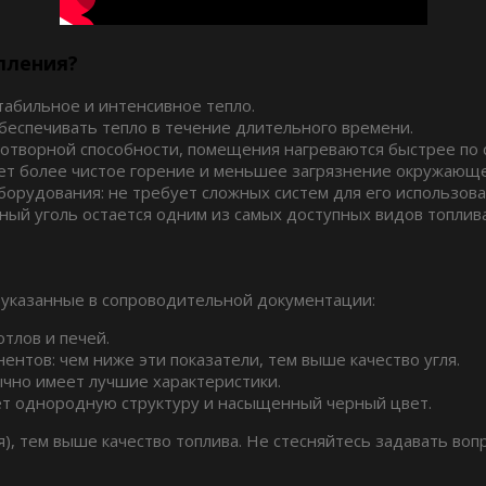
пления?
табильное и интенсивное тепло.
беспечивать тепло в течение длительного времени.
отворной способности, помещения нагреваются быстрее по 
ет более чистое горение и меньшее загрязнение окружающ
орудования: не требует сложных систем для его использова
ный уголь остается одним из самых доступных видов топлива
 указанные в сопроводительной документации:
тлов и печей.
ентов: чем ниже эти показатели, тем выше качество угля.
бычно имеет лучшие характеристики.
ет однородную структуру и насыщенный черный цвет.
), тем выше качество топлива. Не стесняйтесь задавать воп