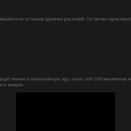
вавшееся из останков древних растений. По своим характе
щественно в палеозойскую эру, около 300-350 миллионов л
я в Кимрах.