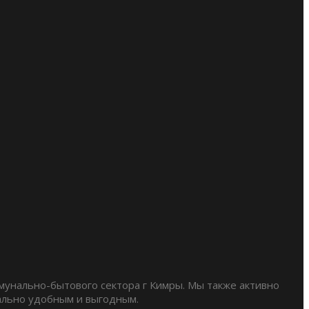
мунально-бытового сектора г Кимры. Мы также активно
мально удобным и выгодным.