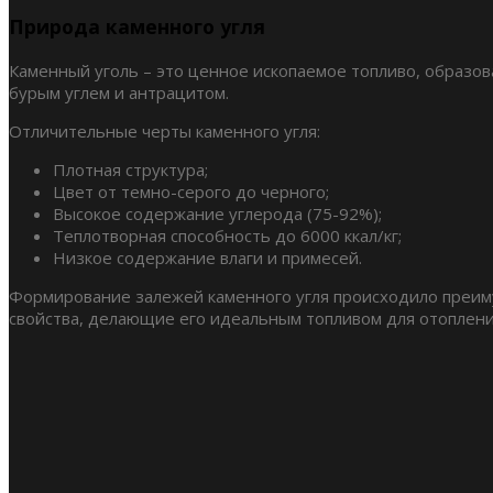
Природа каменного угля
Каменный уголь – это ценное ископаемое топливо, образо
бурым углем и антрацитом.
Отличительные черты каменного угля:
Плотная структура;
Цвет от темно-серого до черного;
Высокое содержание углерода (75-92%);
Теплотворная способность до 6000 ккал/кг;
Низкое содержание влаги и примесей.
Формирование залежей каменного угля происходило преиму
свойства, делающие его идеальным топливом для отоплени