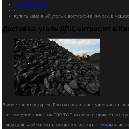
ДОСТАВКА УГЛЯ
/
Купить каменный уголь с доставкой в Кимрах, в мешка
Доставка: уголь ДПК, антрацит в К
В мире энергоресурсов Россия продолжает удерживать пози
На этом фоне компания ГОР ТОП активно развивается на уг
Наша цель – обеспечить каждого клиента в г.
Кимры
качест