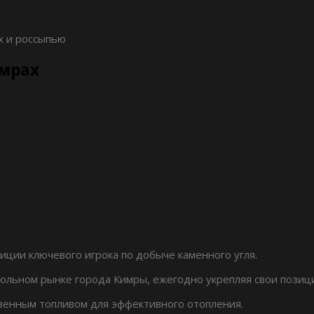
х и россыпью
имрах
ции ключевого игрока по добыче каменного угля.
ольном рынке города Кимры, ежегодно укрепляя свои позиции
венным топливом для эффективного отопления.