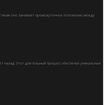
ристикам оно занимает промежуточное положение между
ет назад. Этот длительный процесс обеспечил уникальные