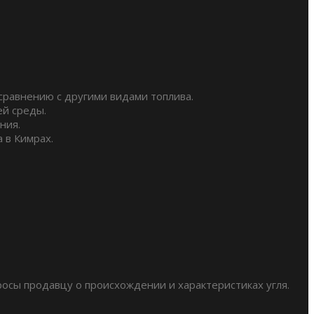
сравнению с другими видами топлива.
ей среды.
ния.
 в Кимрах.
росы продавцу о происхождении и характеристиках угля.