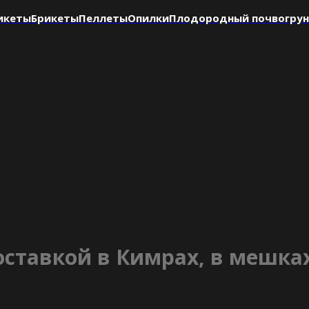
икеты
Брикеты
Пеллеты
Опилки
Плодородный почвогру
оставкой в Кимрах, в мешка