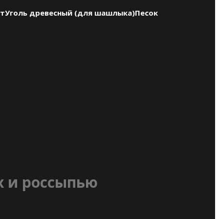
нт
Уголь древесный (для шашлыка)
Песок
х и россыпью