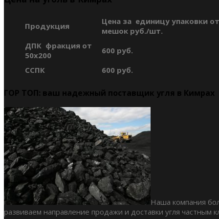
Цена за единицу упаковки от
Продукция
мешок руб./шт.
ДПК фракция от
600 руб.
50х200
ССПК
600 руб.
ГОР ТОП: ваш надежный поставщик угля в Кимрах
Наша компания бол
развиваем направление продажи и доставки угля частным к