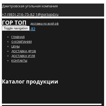
Дмитровская угольная компания
+7 (985) 216-75-82
1@gortopd.ru
ГОР ТОП
доставка по всей рф
+7 (985) 216-75-82
Toggle navigation
ГЛАВНАЯ
О КОМПАНИИ
ЦЕНЫ
ДОСТАВКА ДРОВ
ДОСТАВКА УГЛЯ
КОНТАКТЫ
Каталог продукции