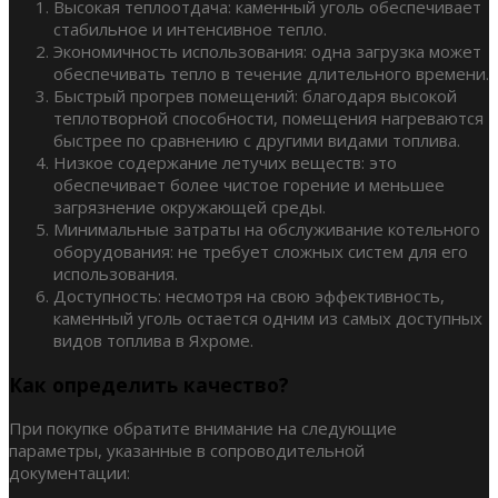
Высокая теплоотдача: каменный уголь обеспечивает
стабильное и интенсивное тепло.
Экономичность использования: одна загрузка может
обеспечивать тепло в течение длительного времени.
Быстрый прогрев помещений: благодаря высокой
теплотворной способности, помещения нагреваются
быстрее по сравнению с другими видами топлива.
Низкое содержание летучих веществ: это
обеспечивает более чистое горение и меньшее
загрязнение окружающей среды.
Минимальные затраты на обслуживание котельного
оборудования: не требует сложных систем для его
использования.
Доступность: несмотря на свою эффективность,
каменный уголь остается одним из самых доступных
видов топлива в Яхроме.
Как определить качество?
При покупке обратите внимание на следующие
параметры, указанные в сопроводительной
документации: