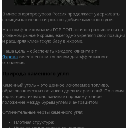
В мире энергоресурсов Россия продолжает удерживать
позиции ключевого игрока по добыче каменного угля.
На этом фоне компания ГОР ТОП активно развивается на
угольном рынке Яхромы, ежегодно укрепляя свои позиции
и расширяя клиентскую базу в Яхроме.
Наша цель – обеспечить каждого клиента в г.
Яхрома
качественным топливом для эффективного
отопления.
Природа каменного угля
Каменный уголь – это ценное ископаемое топливо,
образовавшееся из останков древних растений. По своим
характеристикам оно занимает промежуточное
положение между бурым углем и антрацитом.
Отличительные черты каменного угля:
Плотная структура;
Цвет от темно-серого до черного;