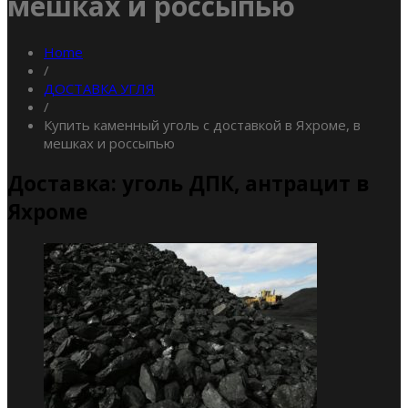
мешках и россыпью
Home
/
ДОСТАВКА УГЛЯ
/
Купить каменный уголь с доставкой в Яхроме, в
мешках и россыпью
Доставка: уголь ДПК, антрацит в
Яхроме