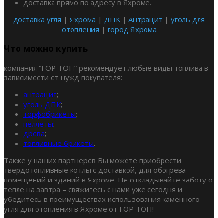
доставка прямо по адресу в Яхроме.
доставка угля
|
Яхрома
|
ДПК
|
Антрацит
|
уголь для
отопления
|
город Яхрома
Что можно купить
компания “ГОР ТОП” рекомендует любые виды топлива в
зависимости от нужд покупателя:
антрацит
;
уголь ДПК
;
торфобрикеты
;
пеллеты
;
дрова
;
топливные брикеты
.
Также у наших партнеров Вы можете приобрести
твердотопливные котлы с доставкой, для обогрева
помещений и зданий в Яхроме. Не откладывайте заботу о
тепле на завтра – свяжитесь с нами уже сегодня и
убедитесь в преимуществах использования каменного
угля для отопления в Яхроме от ГОР ТОП!