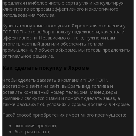
предлагая наиболее чистые сорта угля и консультируя
клиентов по вопросам эффективного и экологичного
использования топлива.
Купить тонну каменного угля в Яхроме для отопления у
ГОР ТОП – это выбор в пользу надежности, качества и
эффективности. Независимо от того, нужно ли вам
отопить частный дом или обеспечить теплом
промышленный объект в Яхроме, мы готовы предложить
оптимальное решение.
Как сделать покупку в Яхроме
Чтобы сделать заказать в компании “ГОР ТОП”,
достаточно зайти на сайт, выбрать вид топлива и
оставить контактный номер телефона. Менеджеры
компании свяжутся с Вами и помогут сделать заказ, а
также расскажут об условиях и сроках доставки в Яхроме.
Такой способ приобретения имеет много преимуществ:
экономия времени;
быстрая оплата;