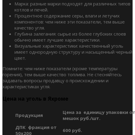
Марка: разные марки подходят для различных типов
котлов и печей.
Процентное содержание серы, влаги и летучих
компонентов: чем ниже эти показатели, тем выше
качество угля.
Глубина залегания: сырье из более глубоких слоев
обычно имеет лучшие характеристики.
Визуальные характеристики: качественный уголь
имеет однородную структуру и насыщенный черный
цвет.
Помните: чем ниже показатели (кроме температуры
горения), тем выше качество топлива. Не стесняйтесь
задавать вопросы продавцу о происхождении и
характеристиках угля.
Цена на уголь в Яхроме
Цена за единицу упаковки от
Продукция
мешок руб./шт.
ДПК фракция от
600 руб.
50х200