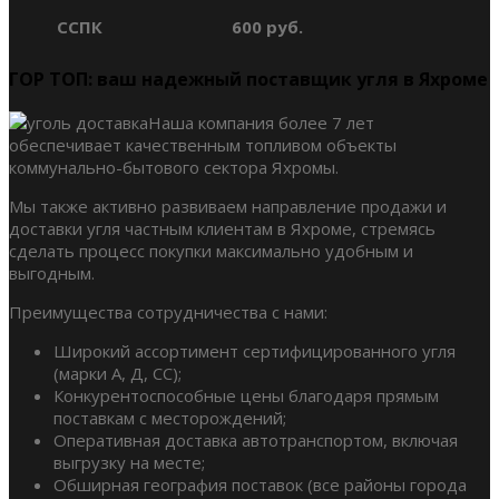
ССПК
600 руб.
ГОР ТОП: ваш надежный поставщик угля в Яхроме
Наша компания более 7 лет
обеспечивает качественным топливом объекты
коммунально-бытового сектора Яхромы.
Мы также активно развиваем направление продажи и
доставки угля частным клиентам в Яхроме, стремясь
сделать процесс покупки максимально удобным и
выгодным.
Преимущества сотрудничества с нами:
Широкий ассортимент сертифицированного угля
(марки А, Д, СС);
Конкурентоспособные цены благодаря прямым
поставкам с месторождений;
Оперативная доставка автотранспортом, включая
выгрузку на месте;
Обширная география поставок (все районы города