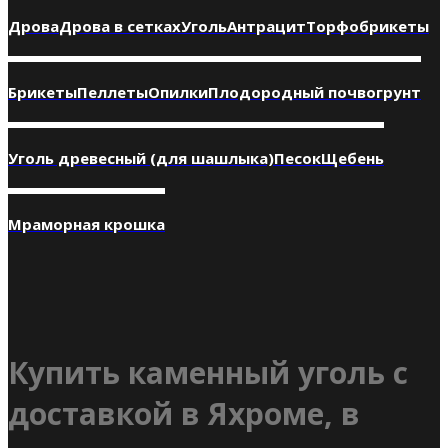
Дрова
Дрова в сетках
Уголь
Антрацит
Торфобрикеты
Брикеты
Пеллеты
Опилки
Плодородный почвогрунт
Уголь древесный (для шашлыка)
Песок
Щебень
Мраморная крошка
Купить каменный уголь с
доставкой в Яхроме, в