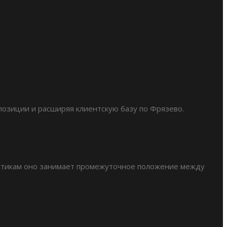
позиции и расширяя клиентскую базу по Фрязево.
ристикам оно занимает промежуточное положение между