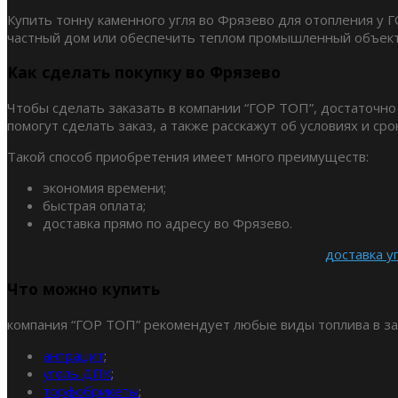
Купить тонну каменного угля во Фрязево для отопления у Г
частный дом или обеспечить теплом промышленный объект
Как сделать покупку во Фрязево
Чтобы сделать заказать в компании “ГОР ТОП”, достаточно
помогут сделать заказ, а также расскажут об условиях и сро
Такой способ приобретения имеет много преимуществ:
экономия времени;
быстрая оплата;
доставка прямо по адресу во Фрязево.
доставка у
Что можно купить
компания “ГОР ТОП” рекомендует любые виды топлива в за
антрацит
;
уголь ДПК
;
торфобрикеты
;