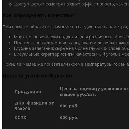
Доступность: несмотря на свою эффективность, камен
Как определить качество?
При покупке обратите внимание на следующие параметры,
Марка: разные марки подходят для различных типов ко
Процентное содержание серы, влаги и летучих компон
Глубина залегания: сырье из более глубоких слоев о
Визуальные характеристики: качественный уголь име
Помните: чем ниже показатели (кроме температуры горения
Цена на уголь во Фрязево
Цена за единицу упаковки от
Продукция
мешок руб./шт.
ДПК фракция от
600 руб.
50х200
ССПК
600 руб.