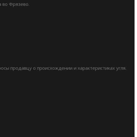
а во Фрязево.
росы продавцу о происхождении и характеристиках угля.