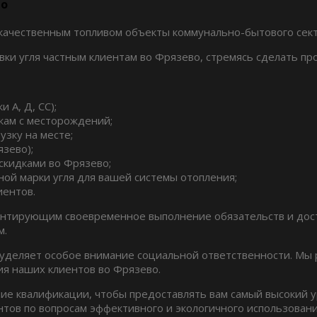
во
 качественным топливом объекты коммунально-бытового сек
ки угля частным клиентам во Фрязево, стремясь сделать пр
 А, Д, СС);
кам с месторождений;
узку на месте;
зево);
скидками во Фрязево;
ой марки угля для вашей системы отопления;
иентов.
антирующим своевременное выполнение обязательств и дост
м.
и уделяет особое внимание социальной ответственности. Мы
ия наших клиентов во Фрязево.
е квалификации, чтобы предоставлять вам самый высокий ур
нтов по вопросам эффективного и экологичного использовани