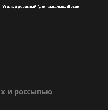
нт
Уголь древесный (для шашлыка)
Песок
ах и россыпью