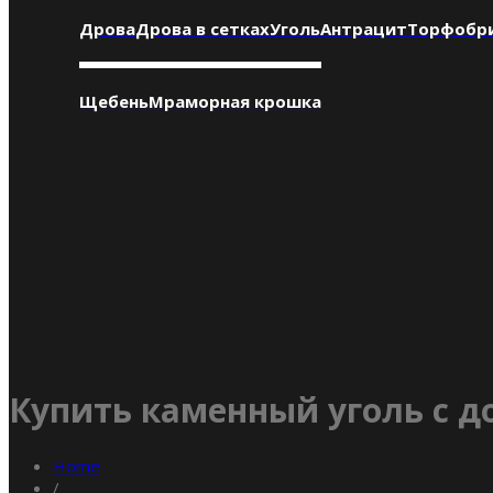
Дрова
Дрова в сетках
Уголь
Антрацит
Торфобр
Щебень
Мраморная крошка
Купить каменный уголь с д
Home
/