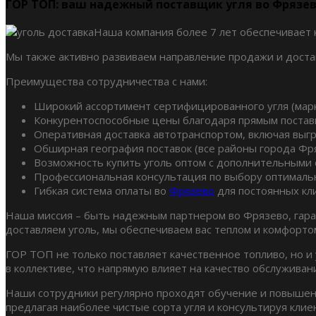
ГОР ТОП: ваш надежный поставщик угля во Фрязе
Наша компания более 7 лет обеспечивает
Мы также активно развиваем направление продажи и достав
Преимущества сотрудничества с нами:
Широкий ассортимент сертифицированного угля (марки
Конкурентоспособные цены благодаря прямым постав
Оперативная доставка автотранспортом, включая выгр
Обширная география поставок (все районы города Фря
Возможность купить уголь оптом с дополнительными 
Профессиональная консультация по выбору оптимальн
Гибкая система оплаты во
Фрязево
для постоянных кл
Наша миссия – быть надежным партнером во Фрязево, гар
доставляем уголь, мы обеспечиваем вас теплом и комфорто
ГОР ТОП не только поставляет качественное топливо, но 
в коллективе, что напрямую влияет на качество обслуживан
Наши сотрудники регулярно проходят обучение и повышени
предлагая наиболее чистые сорта угля и консультируя клие