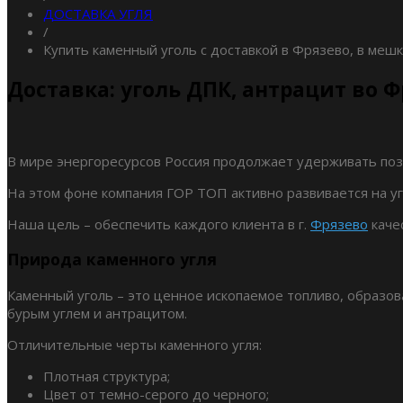
ДОСТАВКА УГЛЯ
/
Купить каменный уголь с доставкой в Фрязево, в меш
Доставка: уголь ДПК, антрацит во 
В мире энергоресурсов Россия продолжает удерживать пози
На этом фоне компания ГОР ТОП активно развивается на уг
Наша цель – обеспечить каждого клиента в г.
Фрязево
каче
Природа каменного угля
Каменный уголь – это ценное ископаемое топливо, образо
бурым углем и антрацитом.
Отличительные черты каменного угля:
Плотная структура;
Цвет от темно-серого до черного;