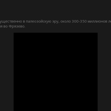
щественно в палеозойскую эру, около 300-350 миллионов л
я во Фрязево.