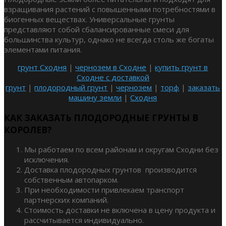
взращивания растений с повышенными потребностями в
биогенных веществах. Универсальные грунты
представляют собой сбалансированные смеси для
большинства культур, однако не всегда столь же богаты
элементами питания.
грунт Сходня
|
чернозем в Сходне
|
купить грунт в
Сходне с доставкой
грунт
|
плодородный грунт
|
чернозем
|
торф
|
заказать
машину земли
|
Сходня
КАК ЗАКАЗАТЬ ПЛОДОРОДНЫЕ ГРУНТЫ В
КОРОЛЕВ?
Мы работаем по всем районам и округам Сходни без
исключения.
Доставка плодородных грунтов производится
собственным автопарком.
При необходимости привлекаем транспорт
партнерских компаний.
Стоимость доставки не включена в цену продукта и
рассчитывается индивидуально.