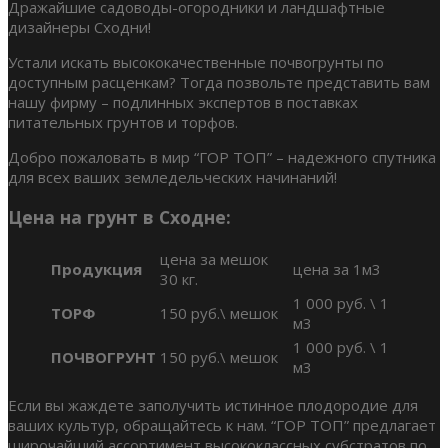
Дражайшие садоводы-огородники и ландшафтные
дизайнеры Сходни!
Устали искать высококачественные почвогрунты по
доступным расценкам? Тогда позвольте представить вам
нашу фирму – подлинных экспертов в поставках
питательных грунтов и торфов.
Добро пожаловать в мир “ГОР ТОП” – надежного спутника
для всех ваших земледельческих начинаний!
Цена на грунт в Сходне:
цена за мешок
Продукция
цена за 1м3
30 кг.
1 000 руб. \ 1
ТОРФ
150 руб.\ мешок
м3
1 000 руб. \ 1
ПОЧВОГРУНТ
150 руб.\ мешок
м3
Если вы жаждете заполучить истинное плодородие для
ваших культур, обращайтесь к нам. “ГОР ТОП” предлагает
широчайший ассортимент высококлассных субстратов по