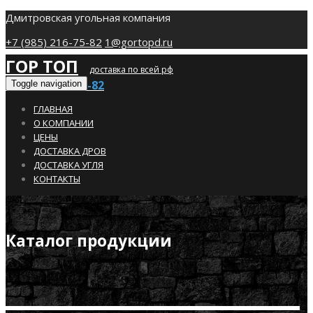
Дмитровская угольная компания
+7 (985) 216-75-82
1@gortopd.ru
ГОР ТОП
доставка по всей рф
+7 (985) 216-75-82
Toggle navigation
ГЛАВНАЯ
О КОМПАНИИ
ЦЕНЫ
ДОСТАВКА ДРОВ
ДОСТАВКА УГЛЯ
КОНТАКТЫ
Каталог продукции