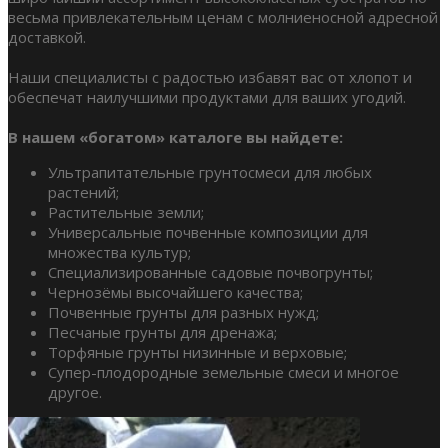
весьма привлекательным ценам с молниеносной адресной
доставкой.
Наши специалисты с радостью избавят вас от хлопот и
обеспечат наилучшими продуктами для ваших угодий.
В нашем «богатом» каталоге вы найдете:
Ультрапитательные грунтосмеси для любых
растений;
Растительные земли;
Универсальные почвенные композиции для
множества культур;
Специализированные садовые почвогрунты;
Чернозёмы высочайшего качества;
Почвенные грунты для разных нужд;
Песчаные грунты для дренажа;
Торфяные грунты низинные и верховые;
Супер-плодородные земельные смеси и многое
другое.