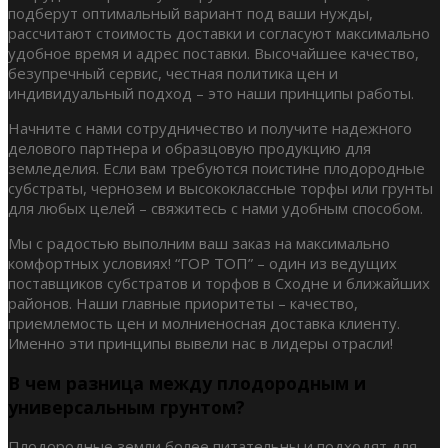
подберут оптимальный вариант под ваши нужды,
рассчитают стоимость доставки и согласуют максимально
удобное время и адрес поставки. Высочайшее качество,
безупречный сервис, честная политика цен и
индивидуальный подход – это наши принципы работы.
Начните с нами сотрудничество и получите надежного
делового партнера и образцовую продукцию для
земледелия. Если вам требуются поистине плодородные
субстраты, чернозем и высококлассные торфы или грунты
для любых целей – свяжитесь с нами удобным способом.
Мы с радостью выполним ваш заказ на максимально
комфортных условиях! “ГОР ТОП” – один из ведущих
поставщиков субстратов и торфов в Сходне и ближайших
районов. Наши главные приоритеты – качество,
приемлемость цен и молниеносная доставка клиенту.
Именно эти принципы вывели нас в лидеры отрасли!
В чем разница между плодородным и
универсальным грунтом?
Плодородные земли более питательны и подходят для