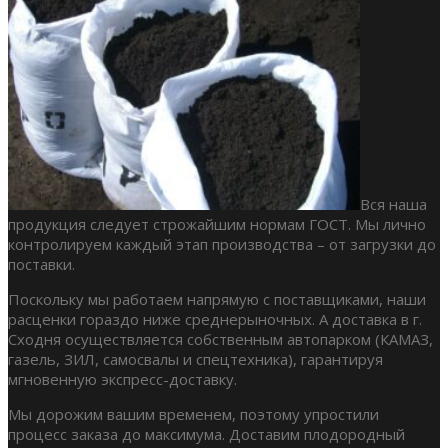
Вся наша
продукция следует строжайшим нормам ГОСТ. Мы лично
контролируем каждый этап производства – от загрузки до
поставки.
Поскольку мы работаем напрямую с поставщиками, наши
расценки гораздо ниже среднерыночных. А доставка в г.
Сходня осуществляется собственным автопарком (КАМАЗ,
газель, ЗИЛ, самосвалы и спецтехника), гарантируя
мгновенную экспресс-доставку.
Мы дорожим вашим временем, поэтому упростили
процесс заказа до максимума. Доставим плодородный