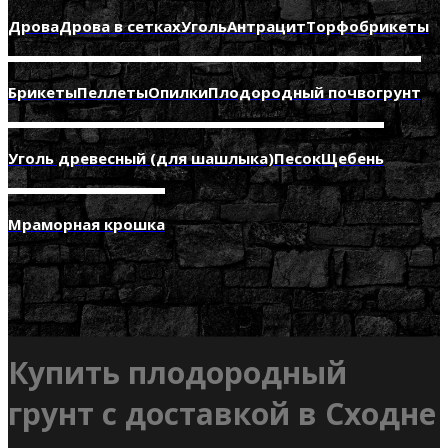
Дрова
Дрова в сетках
Уголь
Антрацит
Торфобрикеты
Брикеты
Пеллеты
Опилки
Плодородный почвогрунт
Уголь древесный (для шашлыка)
Песок
Щебень
Мраморная крошка
Купить плодородный
грунт с доставкой в Сходне