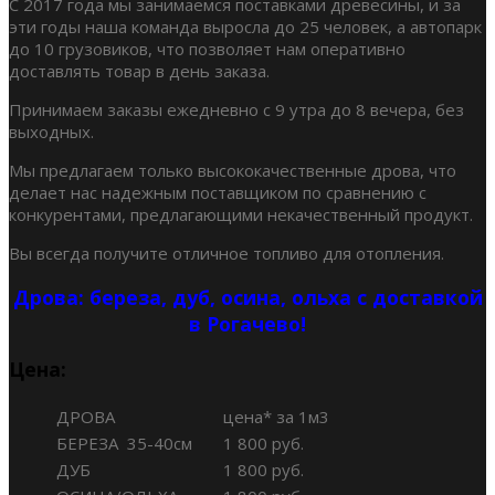
С 2017 года мы занимаемся поставками древесины, и за
эти годы наша команда выросла до 25 человек, а автопарк
до 10 грузовиков, что позволяет нам оперативно
доставлять товар в день заказа.
Принимаем заказы ежедневно с 9 утра до 8 вечера, без
выходных.
Мы предлагаем только высококачественные дрова, что
делает нас надежным поставщиком по сравнению с
конкурентами, предлагающими некачественный продукт.
Вы всегда получите отличное топливо для отопления.
Дрова: береза, дуб, осина, ольха с доставкой
в Рогачево!
Цена:
ДРОВА
цена* за 1м3
БЕРЕЗА 35-40см
1 800 руб.
ДУБ
1 800 руб.