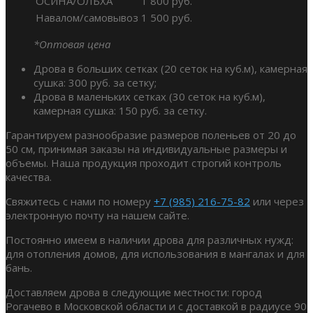
ОСИНА/ОЛЬХА
1 800 руб.
Навалом/самовывоз
1 500 руб.
*Оптовая цена
Дрова в больших сетках (20 сеток на куб.м), камерная
сушка: 300 руб. за сетку;
Дрова в маленьких сетках (30 сеток на куб.м),
камерная сушка: 150 руб. за сетку.
Гарантируем разнообразие размеров поленьев от 20 до
50 см, принимая заказы на индивидуальные размеры и
объемы. Наша продукция проходит строгий контроль
качества.
Свяжитесь с нами по номеру
+7 (985) 216-75-82
или через
электронную почту на нашем сайте.
Постоянно имеем в наличии дрова для различных нужд:
для отопления домов, для использования в мангалах и для
бань.
Доставляем дрова в следующие местности: город
Рогачево в Московской области и с доставкой в радиусе 90