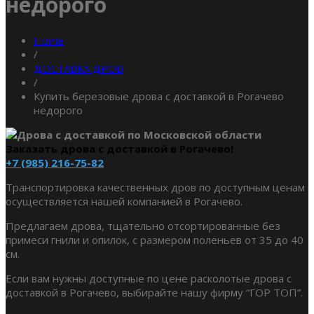
недорого
Home
/
ДОСТАВКА ДРОВ
/
Купить березовые дрова с доставкой в Рогачево
недорого
Заказать дрова с доставкой в Рогачево!
+7 (985) 216-75-82
Транспортировка качественных дров по доступным ценам
осуществляется нашей компанией в Рогачево.
Предлагаем дрова, тщательно отсортированные без
примеси гнили и опилок, с размером поленьев от 35 до 40
см.
Если вам нужны доступные по цене расколотые дрова с
доставкой в Рогачево, выбирайте нашу фирму “ГОР ТОП”.