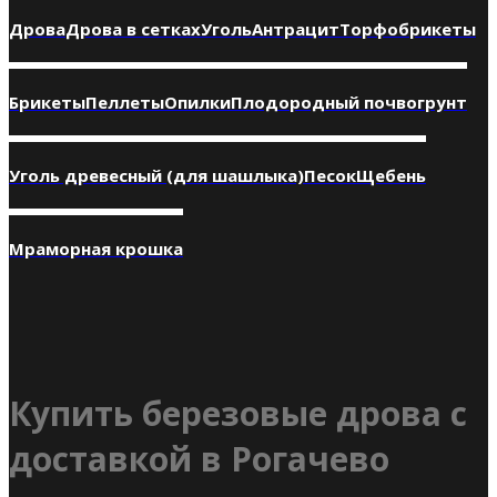
Дрова
Дрова в сетках
Уголь
Антрацит
Торфобрикеты
Брикеты
Пеллеты
Опилки
Плодородный почвогрунт
Уголь древесный (для шашлыка)
Песок
Щебень
Мраморная крошка
Купить березовые дрова с
доставкой в Рогачево