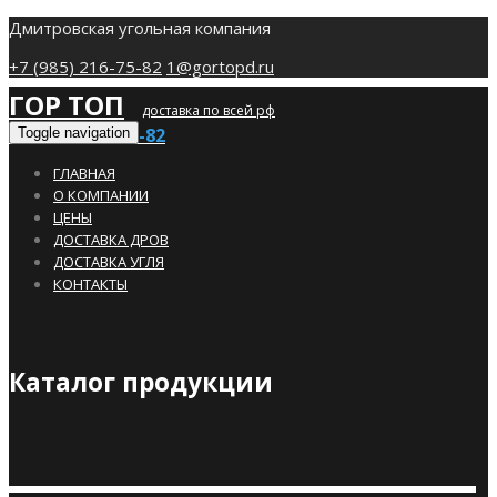
Дмитровская угольная компания
+7 (985) 216-75-82
1@gortopd.ru
ГОР ТОП
доставка по всей рф
+7 (985) 216-75-82
Toggle navigation
ГЛАВНАЯ
О КОМПАНИИ
ЦЕНЫ
ДОСТАВКА ДРОВ
ДОСТАВКА УГЛЯ
КОНТАКТЫ
Каталог продукции