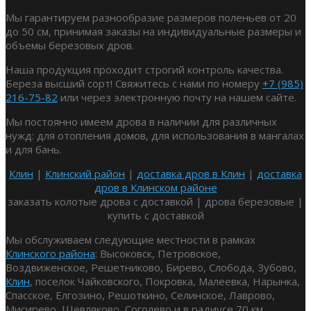
Мы гарантируем разнообразие размеров поленьев от 20
до 50 см, принимая заказы на индивидуальные размеры и
объемы березовых дров.
Наша продукция проходит строгий контроль качества.
Береза высший сорт! Свяжитесь с нами по номеру
+7 (985)
216-75-82
или через электронную почту на нашем сайте.
Мы постоянно имеем дрова в наличии для различных
нужд: для отопления домов, для использования в мангалах
и для бань.
Клин
|
Клинский район
|
доставка дров в Клин
|
доставка
дров в Клинском районе
заказать колотые дрова с доставкой | дрова березовые |
купить с доставкой
Мы обслуживаем следующие местности в рамках
Клинского района
: Высоковск, Петровское,
Воздвиженское, Решетниково, Бирево, Слобода, Зубово,
Клин
, поселок Чайковского, Покровка, Малеевка, Нарынка,
Спасское, Елгозино, Решоткино, Селинское, Лаврово,
Мисирево, Шевляково, Соголево и в радиусе 70 км.