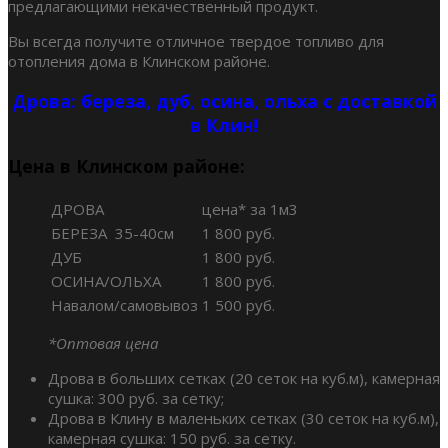
предлагающими некачественный продукт.
Вы всегда получите отличное твердое топливо для
отопления дома в Клинском районе.
Дрова: береза, дуб, осина, ольха с доставкой
в Клин!
Цена в Клинском районе:
ДРОВА
цена* за 1м3
БЕРЕЗА 35-40см
1 800 руб.
ДУБ
1 800 руб.
ОСИНА/ОЛЬХА
1 800 руб.
Навалом/самовывоз
1 500 руб.
*Оптовая цена
Дрова в больших сетках (20 сеток на куб.м), камерная
сушка: 300 руб. за сетку;
Дрова в Клину в маленьких сетках (30 сеток на куб.м),
камерная сушка: 150 руб. за сетку.