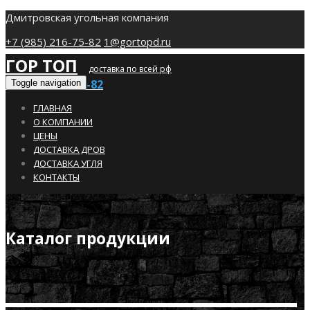
Дмитровская угольная компания
+7 (985) 216-75-82
1@gortopd.ru
ГОР ТОП
доставка по всей рф
+7 (985) 216-75-82
Toggle navigation
ГЛАВНАЯ
О КОМПАНИИ
ЦЕНЫ
ДОСТАВКА ДРОВ
ДОСТАВКА УГЛЯ
КОНТАКТЫ
Каталог продукции