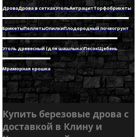
Дрова
Дрова в сетках
Уголь
Антрацит
Торфобрикеты
Брикеты
Пеллеты
Опилки
Плодородный почвогрунт
Уголь древесный (для шашлыка)
Песок
Щебень
Мраморная крошка
Купить березовые дрова с
доставкой в Клину и