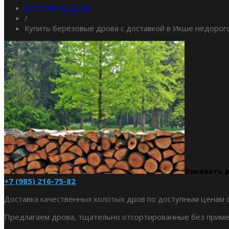
ДОСТАВКА ДРОВ
/
Купить березовые дрова с доставкой в Икше недорог
Заказать 
+7 (985) 216-75-82
Доставка качественных колотых дров по доступным ценам 
Предлагаем дрова, тщательно отсортированные без примеси