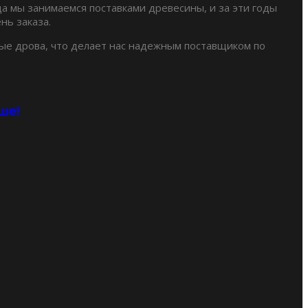
да мы занимаемся поставками древесины, и за эти годы
нь заказа.
ые дрова, что делает нас надежным поставщиком по
ше!