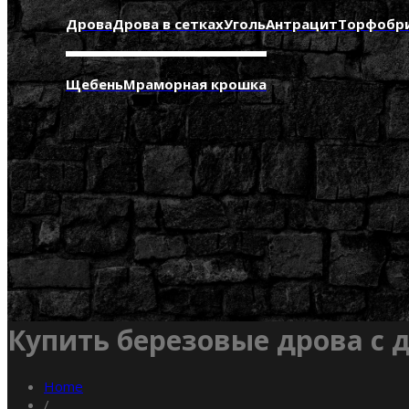
Дрова
Дрова в сетках
Уголь
Антрацит
Торфобр
Щебень
Мраморная крошка
Купить березовые дрова с 
Home
/