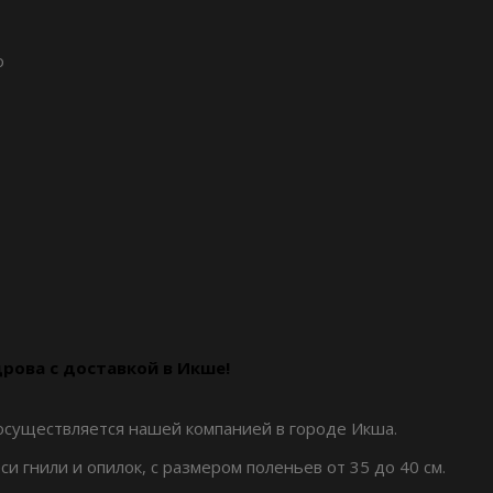
о
дрова с доставкой в Икше!
осуществляется нашей компанией в городе Икша.
 гнили и опилок, с размером поленьев от 35 до 40 см.