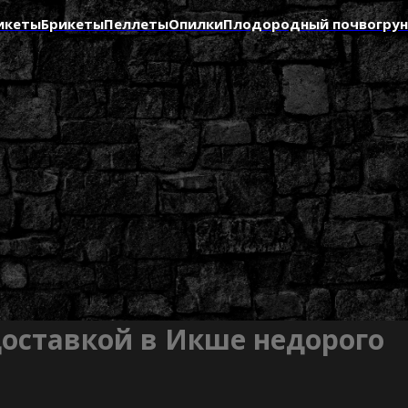
икеты
Брикеты
Пеллеты
Опилки
Плодородный почвогру
доставкой в Икше недорого