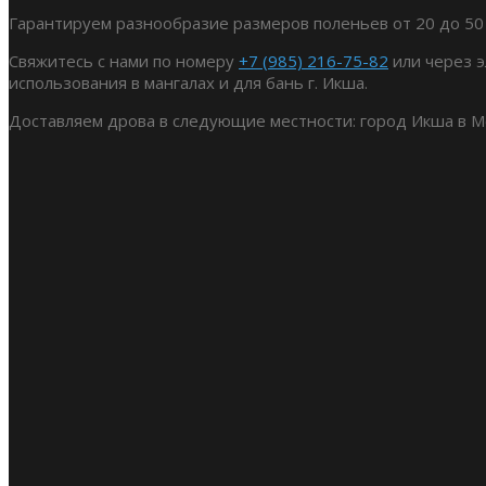
Гарантируем разнообразие размеров поленьев от 20 до 50
Свяжитесь с нами по номеру
+7 (985) 216-75-82
или через э
использования в мангалах и для бань г. Икша.
Доставляем дрова в следующие местности: город Икша в Мос