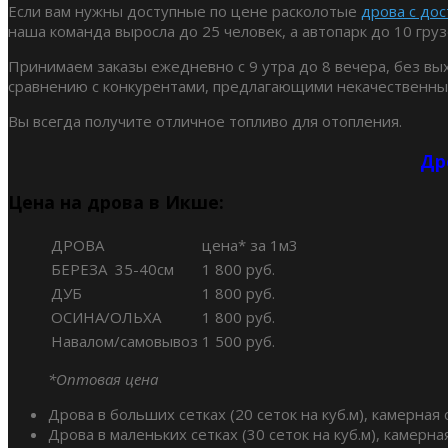
Если вам нужны доступные по цене расколотые
дрова с до
наша команда выросла до 25 человек, а автопарк до 10 груз
Принимаем заказы ежедневно с 9 утра до 8 вечера, без в
сравнению с конкурентами, предлагающими некачественны
Вы всегда получите отличное топливо для отопления.
Др
Цена на дрова в Икше:
ДРОВА
цена* за 1м3
БЕРЕЗА 35-40см
1 800 руб.
ДУБ
1 800 руб.
ОСИНА/ОЛЬХА
1 800 руб.
Навалом/самовывоз
1 500 руб.
*Оптовая цена
Дрова в больших сетках (20 сеток на куб.м), камерная с
Дрова в маленьких сетках (30 сеток на куб.м), камерная