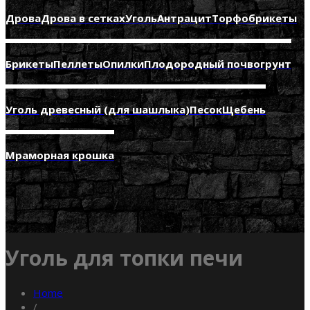
Дрова
Дрова в сетках
Уголь
Антрацит
Торфобрикеты
Брикеты
Пеллеты
Опилки
Плодородный почвогрунт
Уголь древесный (для шашлыка)
Песок
Щебень
Мраморная крошка
Уголь для топки печи
Home
/