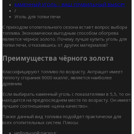
КАМЕННЫЙ УГОЛЬ – ВАШ ПРАВИЛЬНЫЙ ВЫБОР!
/
Уголь для топки печи
С приходом отопительного сезона встаёт вопрос выбора
топлива. Экономически выгодным способом обогрева
является чёрное золото. Почему лучше купить уголь для
топки печи, отказавшись от других материалов?
Преимущества чёрного золота
Классифицируют топливо по возрасту. Антрацит имеет
теплоту сгорания 9000 ккал/кг, является наиболее
древним.
Если выбирать каменный уголь с показателями в 5,5, то он
находится на предпоследнем месте по возрасту. Он имеет
лучшее соотношение «цена-качество».
Также данный вид топлива подойдет практически для
всех отопительных систем. Плюсы:
небольшой расход;