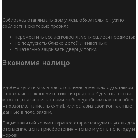
Собираясь отапливать дом углем, обязательно нужно
соблюсти некоторые правила:
переместить все легковоспламеняющиеся предметы;
не подпускать близко детей и животных;
тщательно закрывать дверцу топки.
Экономия налицо
Удобно купить уголь для отопления в мешках с доставкой
– позволяет сэкономить силы и средства. Сделать это вы
можете, связавшись с нами любым удобным вам способом
– позвонив, написать e-mail, или оставив свои контактные
данные в поле заявки.
Рациональный хозяин заранее старается купить уголь для
отопления, цена приобретения – тепло и уют в непогоду и
мороз!