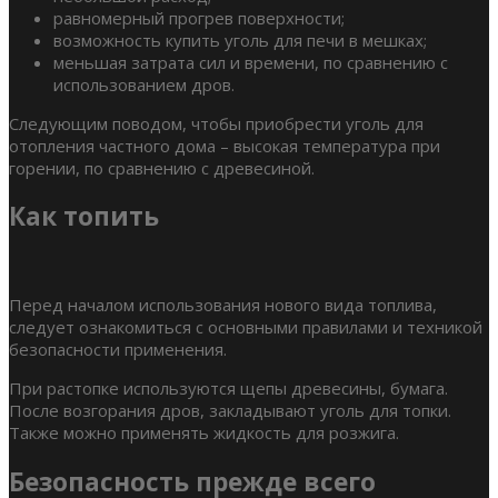
равномерный прогрев поверхности;
возможность купить уголь для печи в мешках;
меньшая затрата сил и времени, по сравнению с
использованием дров.
Следующим поводом, чтобы приобрести уголь для
отопления частного дома – высокая температура при
горении, по сравнению с древесиной.
Как топить
Перед началом использования нового вида топлива,
следует ознакомиться с основными правилами и техникой
безопасности применения.
При растопке используются щепы древесины, бумага.
После возгорания дров, закладывают уголь для топки.
Также можно применять жидкость для розжига.
Безопасность прежде всего