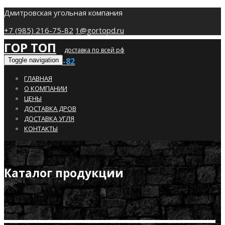
Дмитровская угольная компания
+7 (985) 216-75-82
1@gortopd.ru
ГОР ТОП
доставка по всей рф
+7 (985) 216-75-82
Toggle navigation
ГЛАВНАЯ
О КОМПАНИИ
ЦЕНЫ
ДОСТАВКА ДРОВ
ДОСТАВКА УГЛЯ
КОНТАКТЫ
Каталог продукции