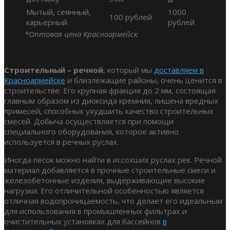
Мытый, сеянный,
1000
100 рублей
карьерный
рублей
*Оптовая цена Красноармейск
Строительный – речной
, который мы
доставляем в
Красноармейске
и близлежащие районы, очень ценится в
строительстве. Его крупная фракция до 2 мм, состоящая
главным образом из диоксида кремния, лишена вредных
примесей, способных ухудшить качество строительных
смесей. Добыча осуществляется при помощи
специального оборудования, которое активно
используется в речных руслах.
Иногда песок можно найти в иссохших руслах рек. Речной
материал добавляется в прочные строительные смеси и
железобетонные изделия, выдерживающие высокие
нагрузки. Его отличительной особенностью является
отличная водопроницаемость, что делает его идеальным
для использования в промышленных фильтрах и
очистительных установках для бассейнов
в