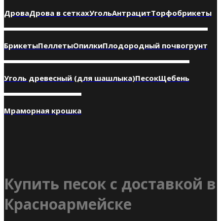
Дрова
Дрова в сетках
Уголь
Антрацит
Торфобрикеты
Брикеты
Пеллеты
Опилки
Плодородный почвогрунт
Уголь древесный (для шашлыка)
Песок
Щебень
Мраморная крошка
Купить песок с доставкой в
Красноармейске