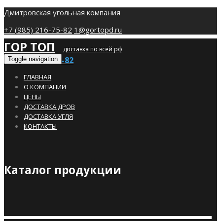
Дмитровская угольная компания
+7 (985) 216-75-82
1@gortopd.ru
ГОР ТОП
доставка по всей рф
+7 (985) 216-75-82
Toggle navigation
ГЛАВНАЯ
О КОМПАНИИ
ЦЕНЫ
ДОСТАВКА ДРОВ
ДОСТАВКА УГЛЯ
КОНТАКТЫ
Каталог продукции