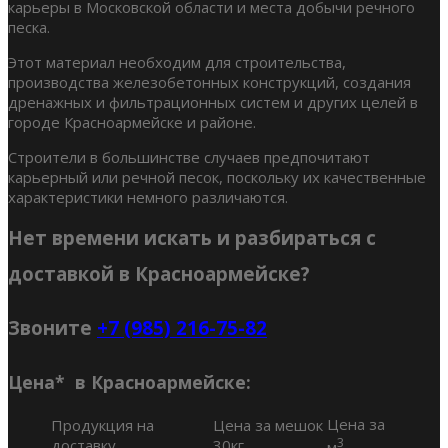
карьеры в Московской области и места добычи речного
песка.
Этот материал необходим для строительства,
производства железобетонных конструкций, создания
дренажных и фильтрационных систем и других целей в
городе Красноармейске и районе.
Строители в большинстве случаев предпочитают
карьерный или речной песок, поскольку их качественные
характеристики немного различаются.
Нет времени искать и разбираться с
доставкой в Красноармейске?
Звоните
+7 (985) 216-75-82
Цена* в Красноармейске:
Цена за
Продукция на
Цена за мешок
3
доставку
30кг
м