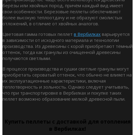
берёзы или хвойных пород, причём каждый вид имеет
свои особенности. Березовые пеллеты обеспечивают
более высокую теплоотдачу и не образуют смолистых
отложений, в отличие от хвойных аналогов.
Цветовая гамма готовых пеллет
в Вербилках
варьируется
в зависимости от исходного материала и технологии
производства. Из древесины с корой приобретают тёмный
оттенок, тогда как гранулы из очищенной древесины
получаются светлыми.
В процессе производства и сушки светлые гранулы могут
приобретать сероватый оттенок, что обычно не влияет на
их эксплуатационные характеристики, включая
теплотворность и зольность. Однако следует учитывать,
что при транспортировке в Вербилках и покупке таких
пеллет возможно образование мелкой древесной пыли.
Купить пеллеты с доставкой для отопления
в Вербилках!