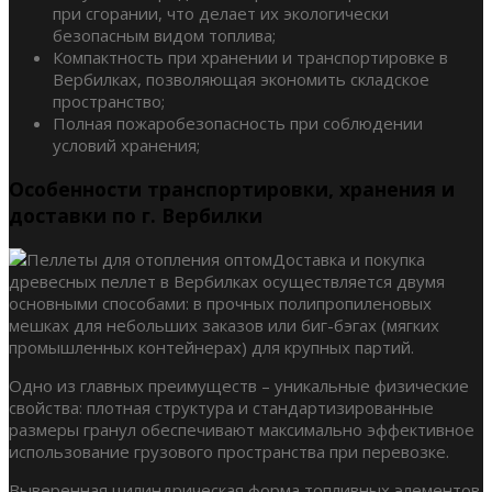
при сгорании, что делает их экологически
безопасным видом топлива;
Компактность при хранении и транспортировке в
Вербилках, позволяющая экономить складское
пространство;
Полная пожаробезопасность при соблюдении
условий хранения;
Особенности транспортировки, хранения и
доставки по г. Вербилки
Доставка и покупка
древесных пеллет в Вербилках осуществляется двумя
основными способами: в прочных полипропиленовых
мешках для небольших заказов или биг-бэгах (мягких
промышленных контейнерах) для крупных партий.
Одно из главных преимуществ – уникальные физические
свойства: плотная структура и стандартизированные
размеры гранул обеспечивают максимально эффективное
использование грузового пространства при перевозке.
Выверенная цилиндрическая форма топливных элементов