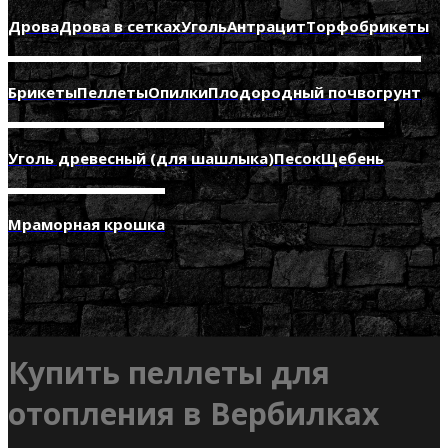
Дрова
Дрова в сетках
Уголь
Антрацит
Торфобрикеты
Брикеты
Пеллеты
Опилки
Плодородный почвогрунт
Уголь древесный (для шашлыка)
Песок
Щебень
Мраморная крошка
Купить пеллеты для
отопления в Вербилках