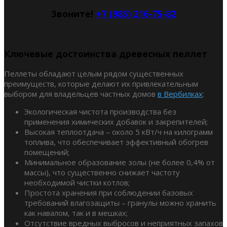
Звоните!
+7 (985) 216-75-82
Ключевые достоинства древесных пеллет
Пеллеты обладают целым рядом существенных
преимуществ, которые делают их привлекательным
выбором для владельцев частных домов
в Вербилках
:
Экологическая чистота производства без
применения химических добавок и закрепителей;
Высокая теплоотдача – около 5 кВт/ч на килограмм
топлива, что обеспечивает эффективный обогрев
помещений;
Минимальное образование золы (не более 0,4% от
массы), что существенно снижает частоту
необходимой чистки котлов;
Простота хранения при соблюдении базовых
требований влагозащиты – гранулы можно хранить
как навалом, так и в мешках;
Отсутствие вредных выбросов и неприятных запахов