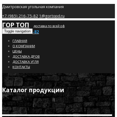
Дмитровская угольная компания
+7 (985) 216-75-82
1@gortopd.ru
ГОР ТОП
доставка по всей рф
+7 (985) 216-75-82
Toggle navigation
ГЛАВНАЯ
О КОМПАНИИ
ЦЕНЫ
ДОСТАВКА ДРОВ
ДОСТАВКА УГЛЯ
КОНТАКТЫ
Каталог продукции