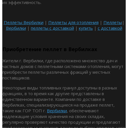
их эффективность.
Пеллеты Вербилки
|
Пеллеты для отопления
|
Пеллеты
|
Вербилки
|
пеллеты с доставкой
|
купить
|
с доставкой
Приобретение пеллет в Вербилках
Жители г. Вербилки, где расположено множество дач и
частных домов с пеллетными системами отопления, могут
приобрести пеллеты различных фракций у местных
поставщиков.
Некоторые виды топливных гранул доступны в разных
фракциях, в то время как другие представлены в
единственном варианте. Компании по доставке в
Вербилках, специализирующиеся на продаже пеллет,
такие как ГОР ТОП г.
Вербилки
, обеспечивают
надлежащие условия хранения на своих складах,
регулярно проверяют качество продукции и предлагают
профессиональные консультации по выбору оптимального