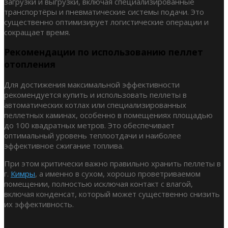
загрузки и выгрузки, включая специализированные
транспортёры и пневматические системы подачи. Это
существенно оптимизирует логистические операции и
сокращает время.
Рекомендации по использованию пеллет
отопления
Для достижения максимальной эффективности
рекомендуется купить и использовать пеллеты в
автоматических котлах или специализированных
пеллетных каминах, особенно в помещениях площадью
до 100 квадратных метров. Это обеспечивает
оптимальный уровень теплоотдачи и наиболее
эффективное сжигание топлива.
При этом критически важно правильно хранить пеллеты в
г.
Кимры
, а именно в сухом, хорошо проветриваемом
помещении, полностью исключая контакт с влагой,
включая конденсат, который может существенно снизить
их эффективность.