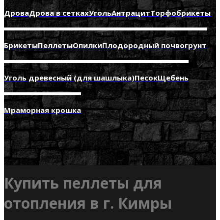
Дрова
Дрова в сетках
Уголь
Антрацит
Торфобрикеты
Брикеты
Пеллеты
Опилки
Плодородный почвогрунт
Уголь древесный (для шашлыка)
Песок
Щебень
Мраморная крошка
Купить пеллеты для
отопления в г. Кимры