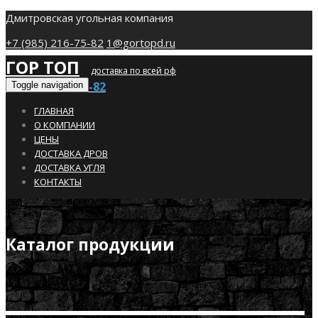
Дмитровская угольная компания
+7 (985) 216-75-82
1@gortopd.ru
ГОР ТОП
доставка по всей рф
+7 (985) 216-75-82
Toggle navigation
ГЛАВНАЯ
О КОМПАНИИ
ЦЕНЫ
ДОСТАВКА ДРОВ
ДОСТАВКА УГЛЯ
КОНТАКТЫ
Каталог продукции