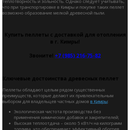
теплотворность и зольность. Однако следует учитывать,
что при транспортировке в Кимры и покупке таких пеллет
возможно образование мелкой древесной пыли.
Купить пеллеты с доставкой для отопления
в г. Кимры!
Звоните!
+7 (985) 216-75-82
Ключевые достоинства древесных пеллет
Пеллеты обладают целым рядом существенных
преимуществ, которые делают их привлекательным
выбором для владельцев частных домов
в Кимры
:
Экологическая чистота производства без
применения химических добавок и закрепителей;
Высокая теплоотдача – около 5 кВт/ч на килограмм
топлива, что обеспечивает эффективный обогрев