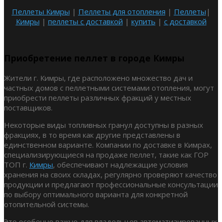
Пеллеты Кимры
|
Пеллеты для отопления
|
Пеллеты
|
Кимры
|
пеллеты с доставкой
|
купить
|
с доставкой
Приобретение пеллет в городе Кимры
Жители г. Кимры, где расположено множество дач и
частных домов с пеллетными системами отопления, могут
приобрести пеллеты различных фракций у местных
поставщиков.
Некоторые виды топливных гранул доступны в разных
фракциях, в то время как другие представлены в
единственном варианте. Компании по доставке в Кимрах,
специализирующиеся на продаже пеллет, такие как ГОР
ТОП г.
Кимры
, обеспечивают надлежащие условия
хранения на своих складах, регулярно проверяют качество
продукции и предлагают профессиональные консультации
по выбору оптимального варианта для конкретной
отопительной системы.
Это особенно важно для владельцев автоматизированных