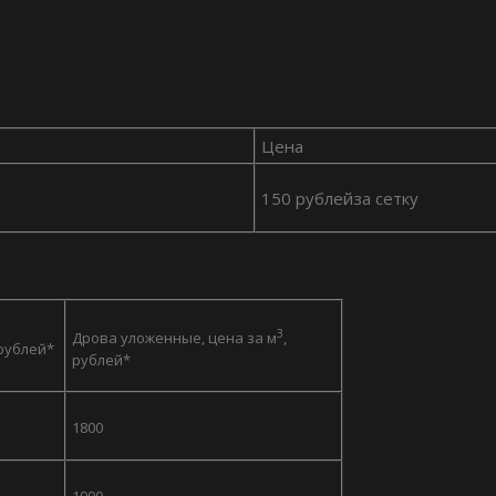
Цена
150 рублейза сетку
3
Дрова уложенные, цена за м
,
 рублей*
рублей*
1800