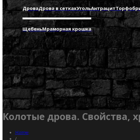
Дрова
Дрова в сетках
Уголь
Антрацит
Торфобр
Щебень
Мраморная крошка
Колотые дрова. Свойства, 
Home
/