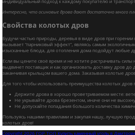
индивидуальный подход к каждому покупателю и транспорт
Интересно, что осиновые дрова дают достаточно много пла
Свойства колотых дров
Будучи частью природы, деревья в виде дров при горении 
вызывает “парниковый эффект”, являясь самым экологичным
изысканные блюда, для отопления дома подойдут любые д
Если вы цените своё время и не хотите растрачивать силы 
выдвинет поставщик и как организовать доставку дров до до
заканчивая крыльцом вашего дома. Заказывая колотые дрова, 
Для того чтобы использовать преимущества колотых дров
Держите дрова в хорошо проветриваемом месте: ветер
Не укрывайте дрова брезентом, иначе они не высохну
Не допускайте попадания большого количества химич
Пользуясь нашими правилами и закупая нашу, лучшую прод
колотых дров!
Copyright 2026 ГОР ТОП
Купить каменный уголь в Дмитров