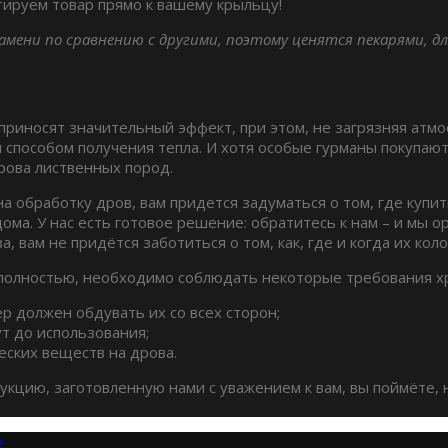
ируем товар прямо к вашему крыльцу!
мени по сравнению с другими, поэтому ценятся пекарями, д
приносят значительный эффект, при этом, не загрязняя атм
 способом получения тепла. И хотя особые гурманы покупают
рова лиственных пород.
на обработку дров, вам придется задуматься о том, где куп
ма. У нас есть готовое решение: обратитесь к нам – и мы орг
вам не придётся заботиться о том, как, где и когда их колот
 полностью, необходимо соблюдать некоторые требования х
 должен обдувать их со всех сторон;
т до использования;
еских веществ на дрова.
укцию, заготовленную нами с уважением к вам, вы поймёте
е