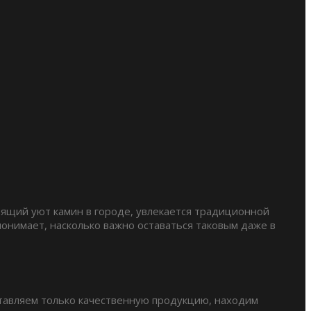
рящий уют камин в городе, увлекается традиционной
понимает, насколько важно оставаться таковым даже в
ставляем только качественную продукцию, находим