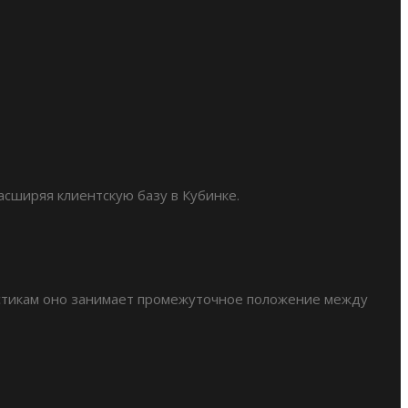
асширяя клиентскую базу в Кубинке.
ристикам оно занимает промежуточное положение между