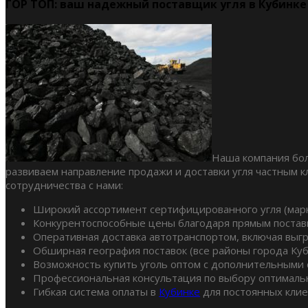
ГОР ТОП: ваш надежный поставщик угля в Кубинке
Наша компания бол
развиваем направление продажи и доставки угля частным 
сотрудничества с нами:
Широкий ассортимент сертифицированного угля (марки
Конкурентоспособные цены благодаря прямым постав
Оперативная доставка автотранспортом, включая выгр
Обширная география поставок (все районы города Куб
Возможность купить уголь оптом с дополнительными с
Профессиональная консультация по выбору оптимальн
Гибкая система оплаты в
Кубинке
для постоянных клие