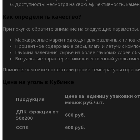
Доступность: несмотря на свою эффективность, камен
Как определить качество?
При покупке обратите внимание на следующие параметры,
Марка: разные марки подходят для различных типов ко
Процентное содержание серы, влаги и летучих компон
Глубина залегания: сырье из более глубоких слоев о
Визуальные характеристики: качественный уголь име
Помните: чем ниже показатели (кроме температуры горения
Цена на уголь в Кубинке
Цена за единицу упаковки от
Продукция
мешок руб./шт.
ДПК фракция от
600 руб.
50х200
ССПК
600 руб.