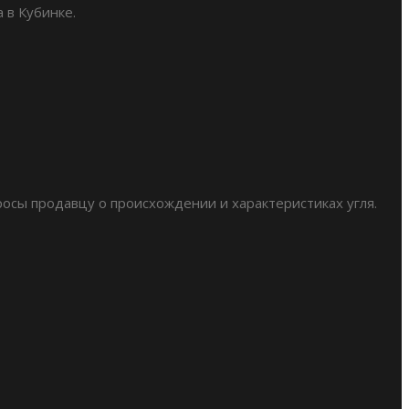
 в Кубинке.
росы продавцу о происхождении и характеристиках угля.