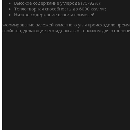
Высокое содержание углерода (75-92%);
Теплотворная способность до 6000 ккал/кг;
Низкое содержание влаги и примесей.
Формирование залежей каменного угля происходило преиму
свойства, делающие его идеальным топливом для отоплени