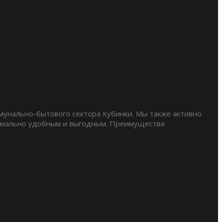
мунально-бытового сектора Кубинки. Мы также активно
ксимально удобным и выгодным. Преимущества