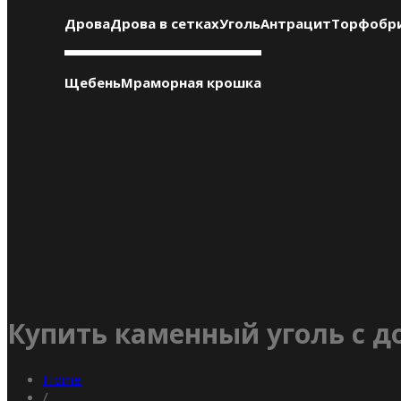
Дрова
Дрова в сетках
Уголь
Антрацит
Торфобр
Щебень
Мраморная крошка
Купить каменный уголь с д
Home
/