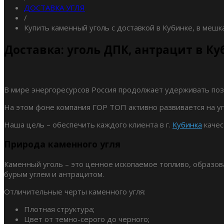
ДОСТАВКА УГЛЯ
/
Купить каменный уголь с доставкой в Кубинке, в мешк
Доставка: уголь ДПК, антрацит в К
В мире энергоресурсов Россия продолжает удерживать пози
На этом фоне компания ГОР ТОП активно развивается на уг
Наша цель – обеспечить каждого клиента в г.
Кубинка
качес
Природа каменного угля
Каменный уголь – это ценное ископаемое топливо, образо
бурым углем и антрацитом.
Отличительные черты каменного угля:
Плотная структура;
Цвет от темно-серого до черного;