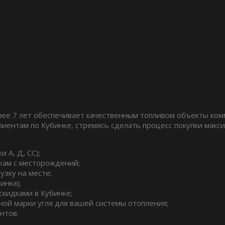
ее 7 лет обеспечивает качественным топливом объекты ком
клиентам по Кубинке, стремясь сделать процесс покупки ма
 А, Д, СС);
кам с месторождений;
узку на месте;
инка);
кидками в Кубинке;
ой марки угля для вашей системы отопления;
нтов.