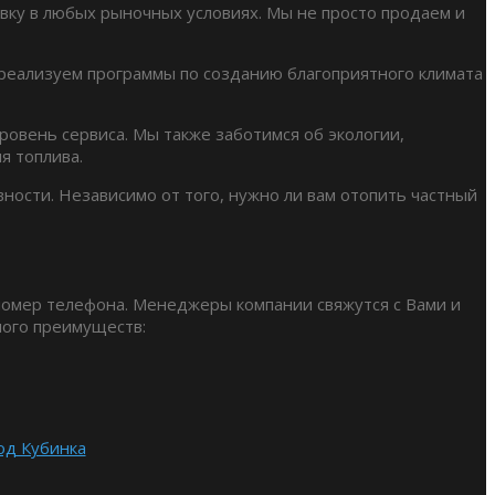
ку в любых рыночных условиях. Мы не просто продаем и
 реализуем программы по созданию благоприятного климата
овень сервиса. Мы также заботимся об экологии,
я топлива.
вности. Независимо от того, нужно ли вам отопить частный
 номер телефона. Менеджеры компании свяжутся с Вами и
много преимуществ:
од Кубинка