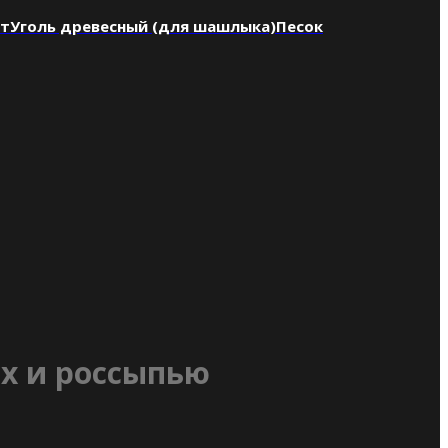
нт
Уголь древесный (для шашлыка)
Песок
ах и россыпью