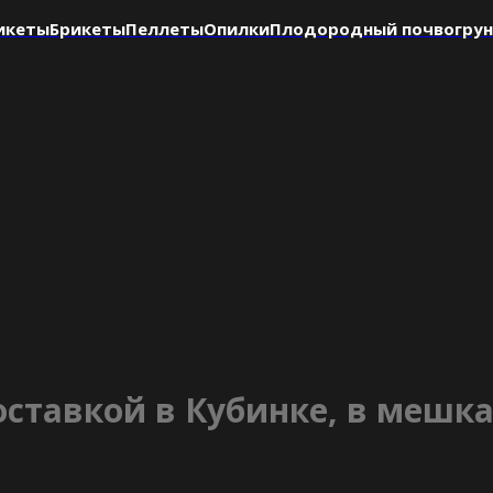
икеты
Брикеты
Пеллеты
Опилки
Плодородный почвогру
оставкой в Кубинке, в мешк