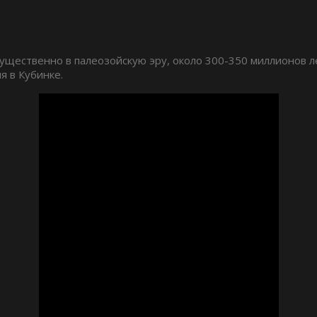
щественно в палеозойскую эру, около 300-350 миллионов л
я в Кубинке.