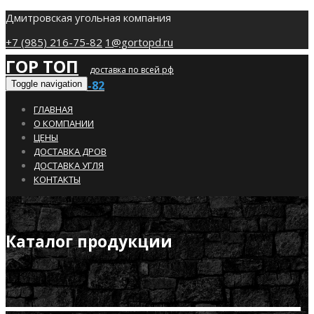
Дмитровская угольная компания
+7 (985) 216-75-82
1@gortopd.ru
ГОР ТОП
доставка по всей рф
+7 (985) 216-75-82
Toggle navigation
ГЛАВНАЯ
О КОМПАНИИ
ЦЕНЫ
ДОСТАВКА ДРОВ
ДОСТАВКА УГЛЯ
КОНТАКТЫ
Каталог продукции