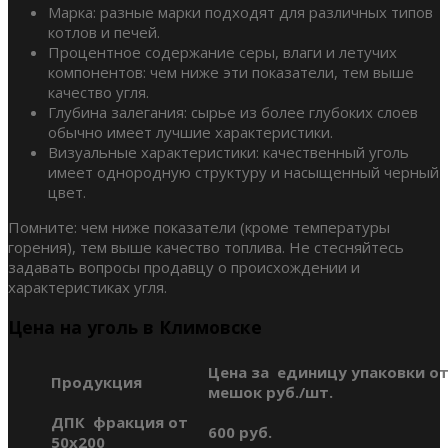
Марка: разные марки подходят для различных типов
котлов и печей.
Процентное содержание серы, влаги и летучих
компонентов: чем ниже эти показатели, тем выше
качество угля.
Глубина залегания: сырье из более глубоких слоев
обычно имеет лучшие характеристики.
Визуальные характеристики: качественный уголь
имеет однородную структуру и насыщенный черный
цвет.
Помните: чем ниже показатели (кроме температуры
горения), тем выше качество топлива. Не стесняйтесь
задавать вопросы продавцу о происхождении и
характеристиках угля.
Цена на уголь в Климовске
Цена за единицу упаковки от
Продукция
мешок руб./шт.
ДПК фракция от
600 руб.
50х200