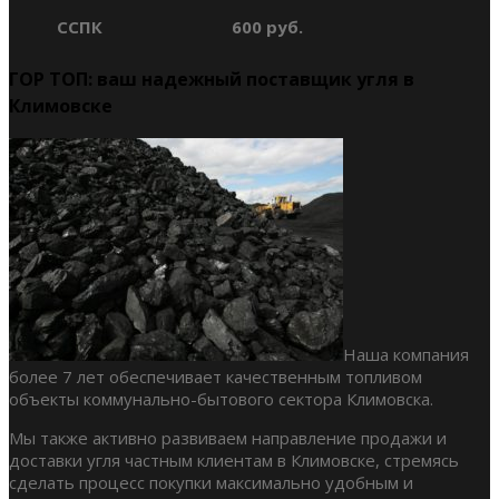
ССПК
600 руб.
ГОР ТОП: ваш надежный поставщик угля в
Климовске
Наша компания
более 7 лет обеспечивает качественным топливом
объекты коммунально-бытового сектора Климовска.
Мы также активно развиваем направление продажи и
доставки угля частным клиентам в Климовске, стремясь
сделать процесс покупки максимально удобным и