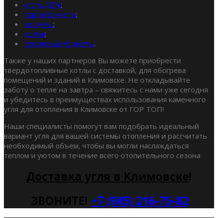
уголь ДПК
;
торфобрикеты
;
пеллеты
;
дрова
;
топливные брикеты
.
Также у наших партнеров Вы можете приобрести
твердотопливные котлы с доставкой, для обогрева
помещений и зданий в Климовске. Не откладывайте
заботу о тепле на завтра – свяжитесь с нами уже сегодня
и убедитесь в преимуществах использования каменного
угля для отопления в Климовске от ГОР ТОП!
Наши специалисты помогут вам подобрать идеальный
вариант угля для вашей системы отопления и рассчитать
необходимый объем, чтобы вы могли наслаждаться
теплом и уютом в течение всего отопительного сезона
Доставка угля в Климовске
!
ЗВОНИТЕ!
+7 (985) 216-75-82