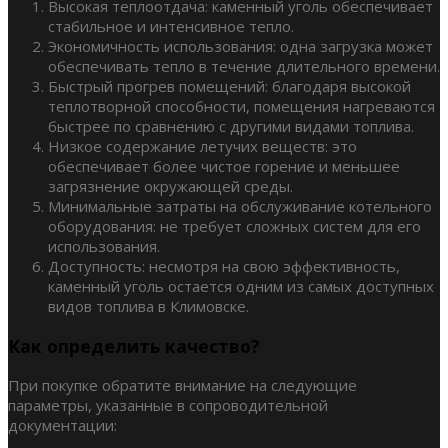
Высокая теплоотдача: каменный уголь обеспечивает
стабильное и интенсивное тепло.
Экономичность использования: одна загрузка может
обеспечивать тепло в течение длительного времени.
Быстрый прогрев помещений: благодаря высокой
теплотворной способности, помещения нагреваются
быстрее по сравнению с другими видами топлива.
Низкое содержание летучих веществ: это
обеспечивает более чистое горение и меньшее
загрязнение окружающей среды.
Минимальные затраты на обслуживание котельного
оборудования: не требует сложных систем для его
использования.
Доступность: несмотря на свою эффективность,
каменный уголь остается одним из самых доступных
видов топлива в Климовске.
Как определить качество?
При покупке обратите внимание на следующие
параметры, указанные в сопроводительной
документации: