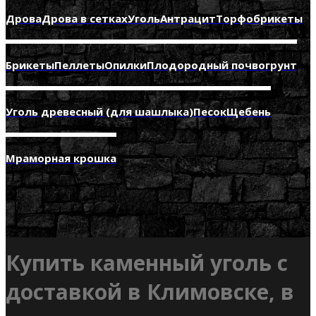
Дрова
Дрова в сетках
Уголь
Антрацит
Торфобрикеты
Брикеты
Пеллеты
Опилки
Плодородный почвогрунт
Уголь древесный (для шашлыка)
Песок
Щебень
Мраморная крошка
Купить каменный уголь с
доставкой в Климовске, в