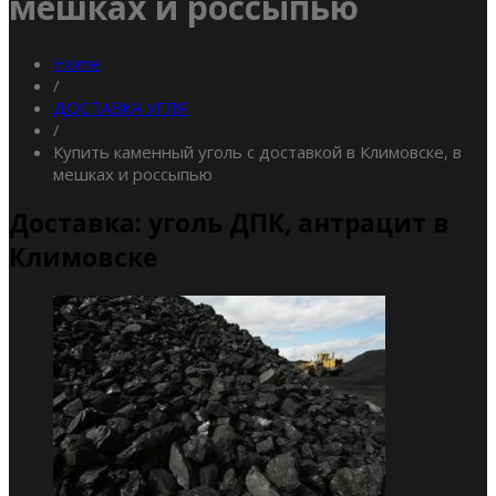
мешках и россыпью
Home
/
ДОСТАВКА УГЛЯ
/
Купить каменный уголь с доставкой в Климовске, в
мешках и россыпью
Доставка: уголь ДПК, антрацит в
Климовске