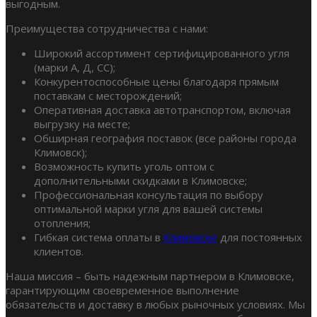
выгодным.
Преимущества сотрудничества с нами:
Широкий ассортимент сертифицированного угля
(марки А, Д, СС);
Конкурентоспособные цены благодаря прямым
поставкам с месторождений;
Оперативная доставка автотранспортом, включая
выгрузку на месте;
Обширная география поставок (все районы города
Климовск);
Возможность купить уголь оптом с
дополнительными скидками в Климовске;
Профессиональная консультация по выбору
оптимальной марки угля для вашей системы
отопления;
Гибкая система оплаты в
Климовске
для постоянных
клиентов.
Наша миссия – быть надежным партнером в Климовске,
гарантирующим своевременное выполнение
обязательств и доставку в любых рыночных условиях. Мы