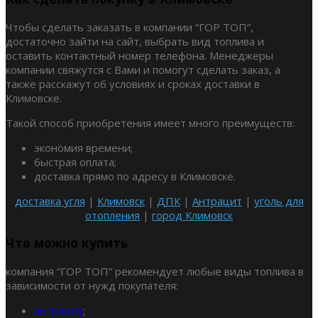
Чтобы сделать заказать в компании “ГОР ТОП”,
достаточно зайти на сайт, выбрать вид топлива и
оставить контактный номер телефона. Менеджеры
компании свяжутся с Вами и помогут сделать заказ, а
также расскажут об условиях и сроках доставки в
Климовске.
Такой способ приобретения имеет много преимуществ:
экономия времени;
быстрая оплата;
доставка прямо по адресу в Климовске.
доставка угля
|
Климовск
|
ДПК
|
Антрацит
|
уголь для
отопления
|
город Климовск
Что можно купить
компания “ГОР ТОП” рекомендует любые виды топлива в
зависимости от нужд покупателя:
антрацит
;