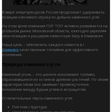
В мире энергоресурсов Россия продолжает удерживать
позиции ключевого игрока по добыче каменного угля.
На этом фоне компания ГОР ТОП активно развивается на
угольном рынке Московской области, ежегодно укрепляя
свои позиции и расширяя клиентскую базу в Климовске.
Наша цель – обеспечить каждого клиента в г.
Климовск
качественным топливом для эффективного
отопления.
Природа каменного угля
Каменный уголь – это ценное ископаемое топливо,
образовавшееся из останков древних растений. По своим
характеристикам оно занимает промежуточное
положение между бурым углем и антрацитом.
Отличительные черты каменного угля:
Плотная структура;
Цвет от темно-серого до черного;