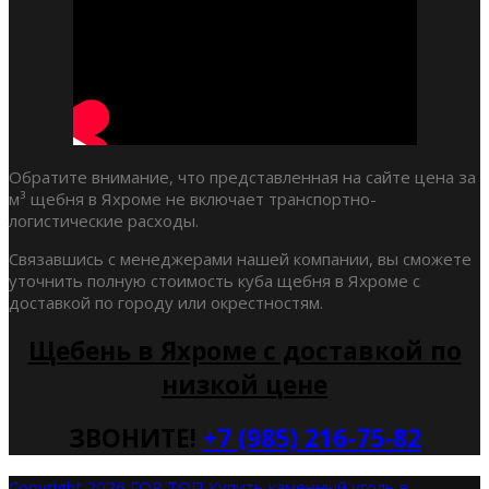
Обратите внимание, что представленная на сайте цена за
м³ щебня в Яхроме не включает транспортно-
логистические расходы.
Связавшись с менеджерами нашей компании, вы сможете
уточнить полную стоимость куба щебня в Яхроме с
доставкой по городу или окрестностям.
Щебень в Яхроме с доставкой по
низкой цене
ЗВОНИТЕ!
+7 (985) 216-75-82
Copyright 2026 ГОР ТОП
Купить каменный уголь в