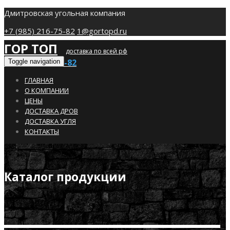
Дмитровская угольная компания
+7 (985) 216-75-82
1@gortopd.ru
ГОР ТОП
доставка по всей рф
+7 (985) 216-75-82
Toggle navigation
ГЛАВНАЯ
О КОМПАНИИ
ЦЕНЫ
ДОСТАВКА ДРОВ
ДОСТАВКА УГЛЯ
КОНТАКТЫ
Каталог продукции