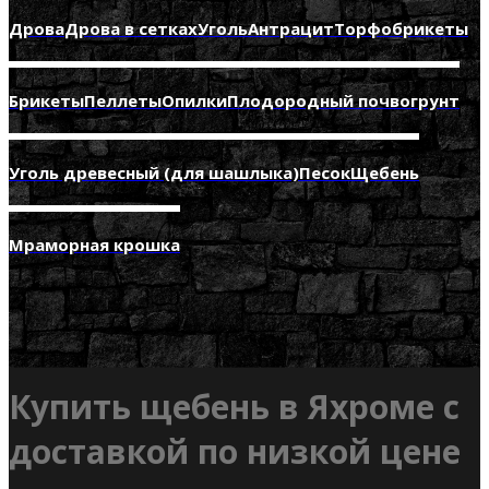
Дрова
Дрова в сетках
Уголь
Антрацит
Торфобрикеты
Брикеты
Пеллеты
Опилки
Плодородный почвогрунт
Уголь древесный (для шашлыка)
Песок
Щебень
Мраморная крошка
Купить щебень в Яхроме с
доставкой по низкой цене