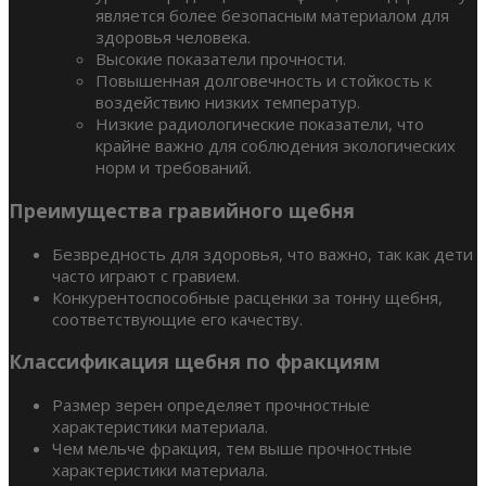
является более безопасным материалом для
здоровья человека.
Высокие показатели прочности.
Повышенная долговечность и стойкость к
воздействию низких температур.
Низкие радиологические показатели, что
крайне важно для соблюдения экологических
норм и требований.
Преимущества гравийного щебня
Безвредность для здоровья, что важно, так как дети
часто играют с гравием.
Конкурентоспособные расценки за тонну щебня,
соответствующие его качеству.
Классификация щебня по фракциям
Размер зерен определяет прочностные
характеристики материала.
Чем мельче фракция, тем выше прочностные
характеристики материала.