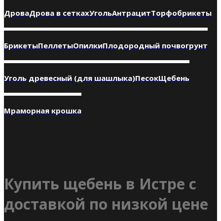
Дрова
Дрова в сетках
Уголь
Антрацит
Торфобрикеты
Брикеты
Пеллеты
Опилки
Плодородный почвогрунт
Уголь древесный (для шашлыка)
Песок
Щебень
Мраморная крошка
Купить щебень в Истре с
доставкой по низкой цене