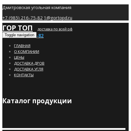
Дмитровская угольная компания
+7 (985) 216-75-82
1@gortopd.ru
ГОР ТОП
доставка по всей рф
+7 (985) 216-75-82
Toggle navigation
ГЛАВНАЯ
О КОМПАНИИ
ЦЕНЫ
ДОСТАВКА ДРОВ
ДОСТАВКА УГЛЯ
КОНТАКТЫ
Каталог продукции